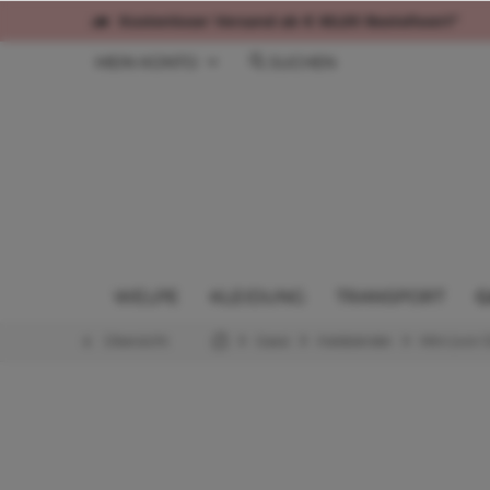
Kostenloser Versand ab € 60,00 Bestellwert*
MEIN KONTO
SUCHEN
WELPE
KLEIDUNG
TRANSPORT
G
Übersicht
Gassi
Halsbänder
Mini (von 1