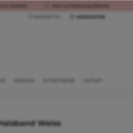
rück-Garantie
Kauf auf Rechnung (Klarna)
MERKZETTEL
WARENKORB
GE
SPIELEN
GUTSCHEINE
OUTLET
Halsband Weiss