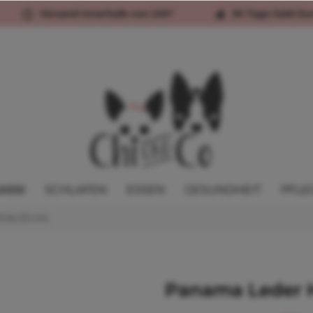
Versand innerhalb von 24h*
30 Tage Geld-Zu
ASSI
SCHLAFEN
ESSEN
GESUNDHEIT
PFLE
2 bis 25 cm)
Panama Leder 