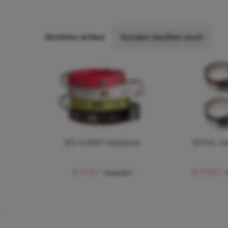
Ähnliche Artikel
Kunden kauften auch
BO SUNNY Halsband
ROYAL Ha
€ 11,10 *
€ 17,30 *
€ 24,40 *