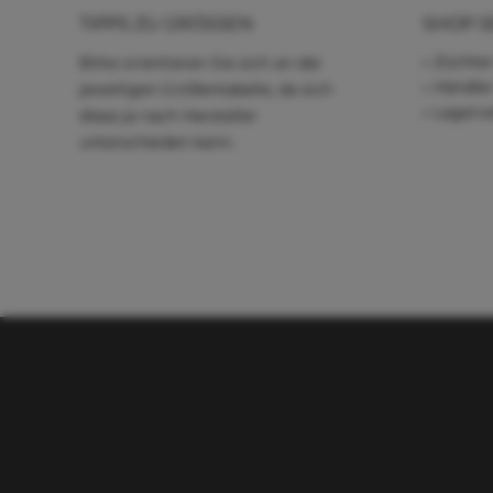
TIPPS ZU GRÖSSEN
SHOP S
Züchter
Bitte orientieren Sie sich an der
Händle
jeweiligen Größentabelle, da sich
Lagerve
diese je nach Hersteller
unterscheiden kann.