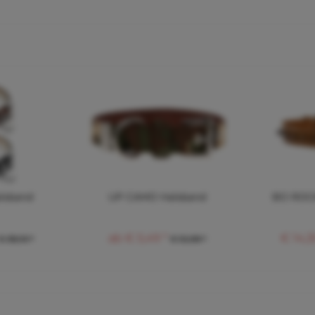
lsband
UP CAMO Halsband
BO ROCK
ab € 5,49 *
€ 14,3
€ 38,10 *
€ 12,08 *