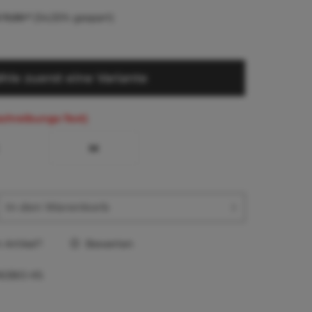
 11,00 *
(54,55% gespart)
hle zuerst eine Variante
schreibungs-Text)
M
In den
Warenkorb
Artikel?
Bewerten
163BO-XS