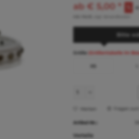
ab € 5,00 *
€
inkl. MwSt.
zzgl. Versandkosten
Bitte wä
Größe
(Größentabelle im Be
XS
S
Fragen zum 
Merken
Artikel-Nr.:
3
Vorteile