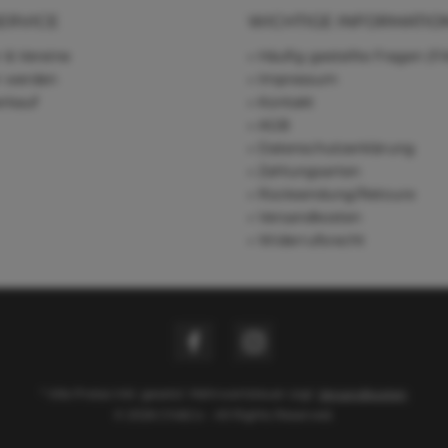
ERVICE
WICHTIGE INFORMATIO
 & Vereine
Häufig gestellte Fragen (F
r werden
Impressum
rkauf
Kontakt
AGB
Datenschutzerklärung
Zahlungsarten
Rücksendung/Retoure
Versandkosten
Widerrufsrecht
* Alle Preise inkl. gesetzl. Mehrwertsteuer zzgl.
Versandkosten
© 2026 Chi&Co - All Rights Reserved.