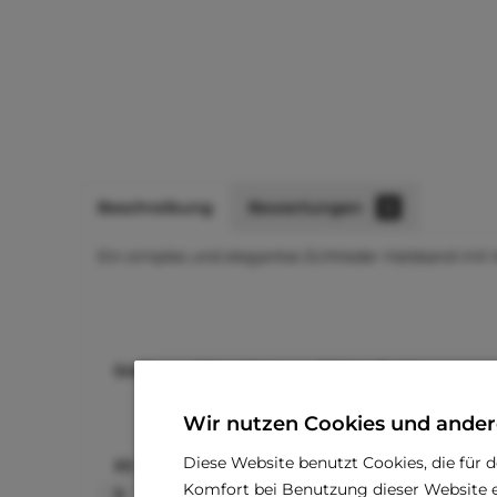
Beschreibung
Bewertungen
0
Ein simples und elegantes Echtleder Halsband mit Kr
Größe
Halsumfang
Halsbandbreite
Wir nutzen Cookies und ander
Diese Website benutzt Cookies, die für 
XS
16,5-21,5 cm
1,5 cm
Komfort bei Benutzung dieser Website e
S
20,5-26,5 cm
1,5 cm