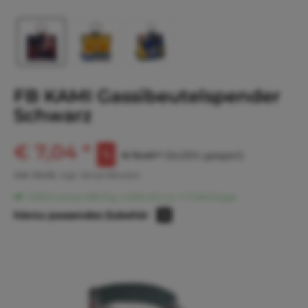
FB KAMI Gassibeutelspender
Schwarz
€ 7,04 *
€ 15,49 *
(54,55% gespart)
inkl. MwSt.
zzgl. Versandkosten
Sofort versandfertig, Lieferzeit ca. 1-3 Werktage
hierzu passendes Zubehör
3