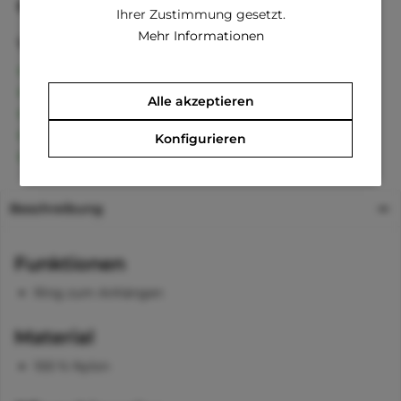
EAN
8014302299064
Ihrer Zustimmung gesetzt.
Mehr Informationen
Vorteile
Kostenloser Versand ab € 60,- Bestellwert
Versand innerhalb von 24h*
Alle akzeptieren
30 Tage Geld-Zurück-Garantie
Familienunternehmen
Konfigurieren
Kauf auf Rechnung (Klarna)
Beschreibung
Funktionen
Ring zum Anhängen
Material
100 % Nylon