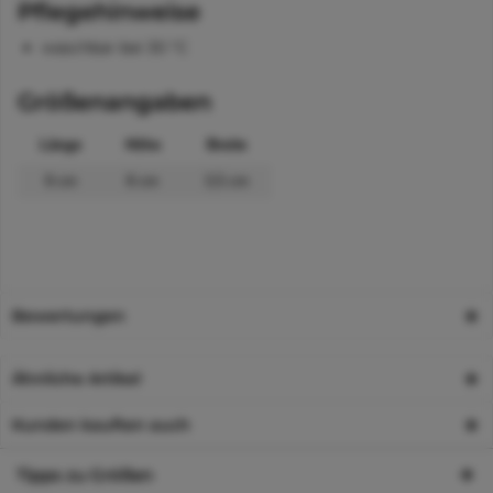
Pflegehinweise
waschbar bei 30 °C
Größenangaben
Länge
Höhe
Breite
9 cm
8 cm
3,5 cm
Bewertungen
Ähnliche Artikel
Kunden kauften auch
Tipps zu Größen