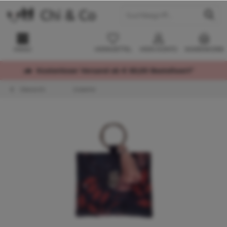
MENÜ
MERKZETTEL
MEIN KONTO
WARENKORB
Kostenloser Versand ab € 60,00 Bestellwert*
Übersicht
Zubehör