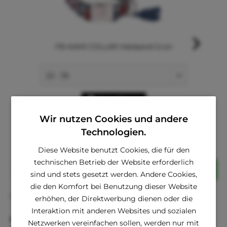
FB KAMI COLLAR Halsband Grün
Hinzufügen
Wir nutzen Cookies und andere
ab € 6,80 *
€ 15,00 *
Technologien.
Diese Website benutzt Cookies, die für den
technischen Betrieb der Website erforderlich
In den
Warenkorb
sind und stets gesetzt werden. Andere Cookies,
die den Komfort bei Benutzung dieser Website
Fragen zum Artikel?
Merken
erhöhen, der Direktwerbung dienen oder die
Interaktion mit anderen Websites und sozialen
Artikel-Nr.:
HI1060-N
Netzwerken vereinfachen sollen, werden nur mit