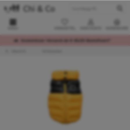
MENÜ
MERKZETTEL
MEIN KONTO
WARENKORB
Kostenloser Versand ab € 60,00 Bestellwert*
Übersicht
Winterjacken