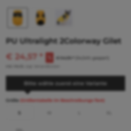
PU Ultralight 2Colorway Gilet
€ 24,57 *
€ 54,05 *
(54,54% gespart)
inkl. MwSt.
zzgl. Versandkosten
Bitte wähle zuerst eine Variante
Größe
(Größentabelle im Beschreibungs-Text)
S
M
L
XL
2XL