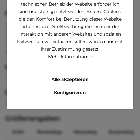
technischen Betrieb der Website erforderlich
sind und stets gesetzt werden. Andere Cookies,
Funktionen
die den Komfort bei Benutzung dieser Website
Reißverschluss am Rücken
erhöhen, der Direktwerbung dienen oder die
zwei Knöpfe im Nacken
Interaktion mit anderen Websites und sozialen
Kragen
Öffnung zum Anleinen
Netzwerken vereinfachen sollen, werden nur mit
dehnbar im Brust- und Hinterbereich
Ihrer Zustimmung gesetzt.
Tasche zum Verstauen dabei
Mehr Informationen
Material
100 % Polyester
Alle akzeptieren
Pflegehinweise
Konfigurieren
waschbar bei 40 °C
Größenangaben
Größe
Rückenlänge
Halsumfang
Brustumfang