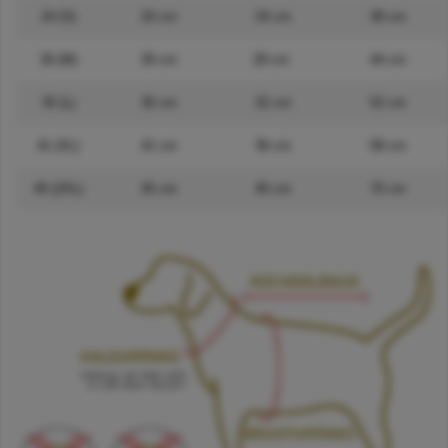
24 (S)
24 cm
24 cm
38 cm
30 (M)
30 cm
28 cm
44 cm
35 (L)
35 cm
32 cm
52 cm
41 (XL)
41 cm
36 cm
58 cm
45 (2XL)
45 cm
40 cm
70 cm