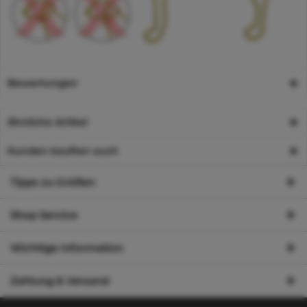
Bewertungen
Ähnliche Artikel
Kunden kauften auch
Tipps zu Größen
Shop Service
Wichtige Information
Zahlung & Versand