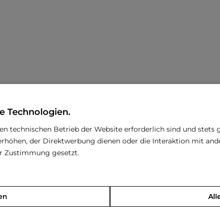
e Technologien.
den technischen Betrieb der Website erforderlich sind und stets 
rhöhen, der Direktwerbung dienen oder die Interaktion mit an
rer Zustimmung gesetzt.
en
All