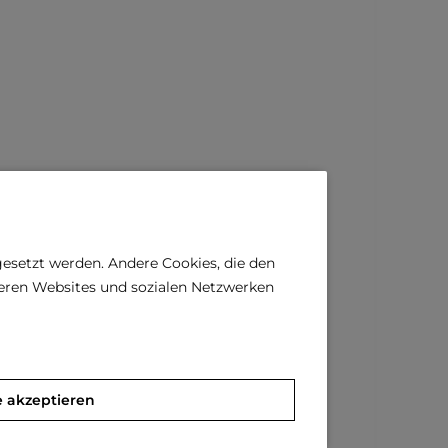
gesetzt werden. Andere Cookies, die den
deren Websites und sozialen Netzwerken
e akzeptieren