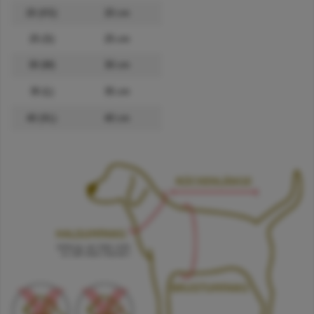
20 (XS)
20 cm
25 (S)
25 cm
30 (M)
30 cm
35 (L)
35 cm
40 (XL)
40 cm