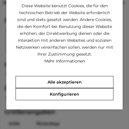
Beschreibung
Diese Website benutzt Cookies, die für den
technischen Betrieb der Website erforderlich
Funktionen
sind und stets gesetzt werden. Andere Cookies,
die den Komfort bei Benutzung dieser Website
Öffnung zum Anleinen
erhöhen, der Direktwerbung dienen oder die
Knöpfe beim Bauch
Kapuze abnehmbar mit Reißverschluss
Interaktion mit anderen Websites und sozialen
kleine Tasche am Rücken
Netzwerken vereinfachen sollen, werden nur mit
Ärmel an den Vorderbeinen
Ihrer Zustimmung gesetzt.
Mehr Informationen
Material
100 % Polyester
Alle akzeptieren
Pflegehinweise
Konfigurieren
waschbar bei 30 °C
Größenangaben
Größe
Rückenlänge