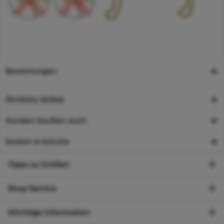
Bewertungen
Ähnliche Artikel
Kunden kauften auch
Socken & Schuhe
Tipps zu Größen
Shop Service
Wichtige Information