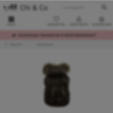
MENÜ
MERKZETTEL
MEIN KONTO
WARENKORB
Kostenloser Versand ab € 60,00 Bestellwert*
Übersicht
Winterjacken