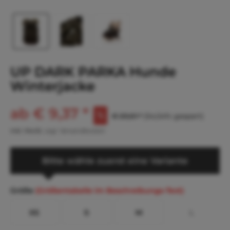
UP DARK PARKA Hunde
Winterjacke
ab € 9,37 *
€ 20,61 *
(54,54% gespart)
inkl. MwSt.
zzgl. Versandkosten
Bitte wähle zuerst eine Variante
Größe
(Größentabelle im Beschreibungs-Text)
XS
S
M
L