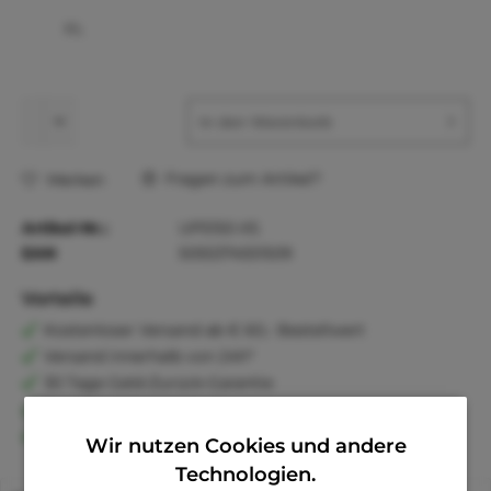
XL
In den
Warenkorb
Fragen zum Artikel?
Merken
Artikel-Nr.:
UP5150-XS
EAN
5055374551509
Vorteile
Kostenloser Versand ab € 60,- Bestellwert
Versand innerhalb von 24h*
30 Tage Geld-Zurück-Garantie
Familienunternehmen
Kauf auf Rechnung (Klarna)
Wir nutzen Cookies und andere
Technologien.