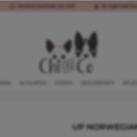
Versand innerhalb von 24h*
30 Tage Geld-Zu
ASSI
SCHLAFEN
ESSEN
GESUNDHEIT
PFLE
UP NORWEGIAN 