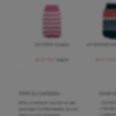
UP STRIPS Sweater
UP NORWEGIAN
ab € 7,14 *
ab € 6,43 
€ 15,71 *
TIPPS ZU GRÖSSEN
SHOP S
Züchter
Bitte orientieren Sie sich an der
Händle
jeweiligen Größentabelle, da sich
Lagerve
diese je nach Hersteller