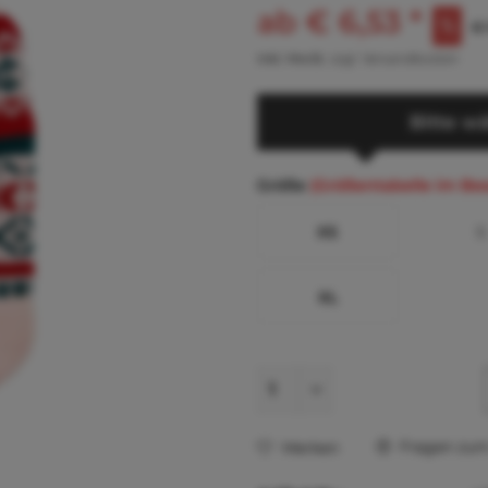
ab € 6,53 *
€ 
inkl. MwSt.
zzgl. Versandkosten
Bitte wä
Größe
(Größentabelle im Be
XS
S
XL
Fragen zum 
Merken