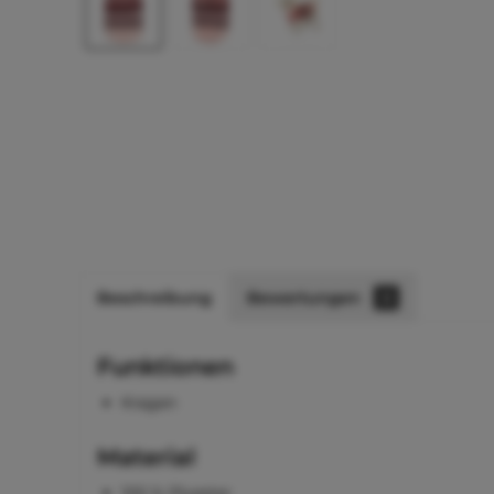
Beschreibung
Bewertungen
0
Funktionen
Kragen
Material
100 % Plyester