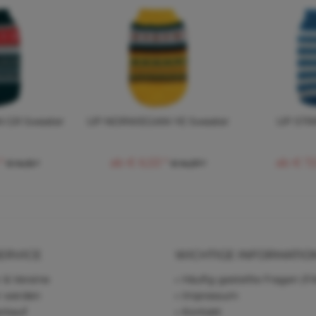
 GR Sweater
UP NORWEGIAN YE Sweater
UP STRI
*
ab € 6,53 *
ab € 7,
€ 14,15 *
€ 14,37 *
ERVICE
WICHTIGE INFORMATIO
 & Vereine
Häufig gestellte Fragen (F
r werden
Impressum
rkauf
Kontakt