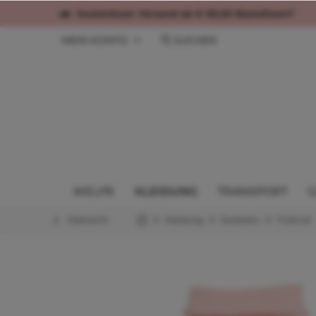
Kostenloser Versand ab € 60,00 Bestellwert*
MEIN KONTO
SUCHEN
WELPE
KLEIDUNG
TRANSPORT
G
Übersicht
Kleidung
Sweaters
Pullover