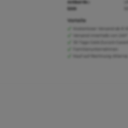
Artikel-Nr.:
U
EAN
5
Vorteile
Kostenloser Versand ab € 6
Versand innerhalb von 24h*
30 Tage Geld-Zurück-Garan
Familienunternehmen
Kauf auf Rechnung (Klarna