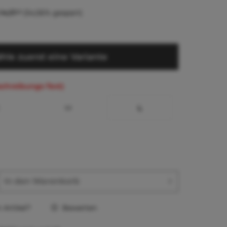
14,37 *
(54,56% gespart)
hle zuerst eine Variante
schreibungs-Text)
M
L
In den
Warenkorb
Artikel?
Bewerten