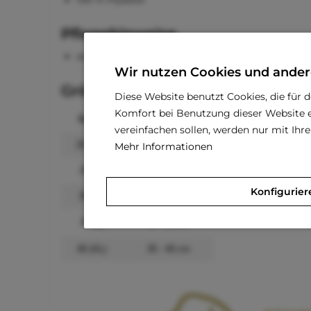
Pflegehinweise
waschbar bei 30 °C
Wir nutzen Cookies und ander
Größenangaben
Diese Website benutzt Cookies, die für 
Komfort bei Benutzung dieser Website e
Größe
Rückenlänge
vereinfachen sollen, werden nur mit Ih
20 (XS)
15 - 20 cm
Mehr Informationen
25 (S)
20 - 25 cm
Konfigurier
30 (M)
25 - 30 cm
35 (L)
30 - 35 cm
40 (XL)
35 - 40 cm