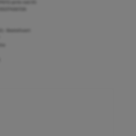
P6112-pink-red-XS
055374561126
0,- Bestellwert
tie
)