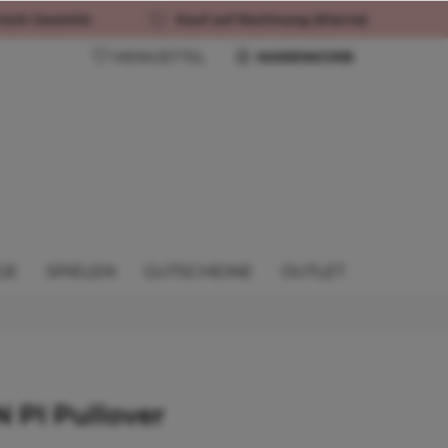
rück-Garantie
Kauf auf Rechnung (Klarna)
MERKZETTEL
WARENKORB
GE
SPIELEN
GUTSCHEINE
OUTLET
PI Pullover