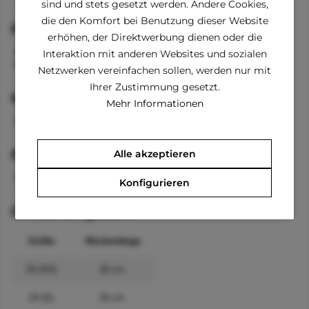
sind und stets gesetzt werden. Andere Cookies,
die den Komfort bei Benutzung dieser Website
Funktionen
erhöhen, der Direktwerbung dienen oder die
Reißverschluss am Rücken
Interaktion mit anderen Websites und sozialen
Kordelstopper am Hals
Netzwerken vereinfachen sollen, werden nur mit
Ihrer Zustimmung gesetzt.
Material
Mehr Informationen
100 % Polyester
Pflegehinweise
Alle akzeptieren
waschbar bei 30 °C
Konfigurieren
Größenangaben
Größe
Rückenlänge
20 (XS)
20 cm
24 (S)
24 cm