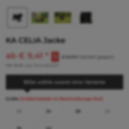
KA CELIA Jacke
ab € 9,41 *
€ 20,70 *
(54,54% gespart)
inkl. MwSt.
zzgl. Versandkosten
Bitte wähle zuerst eine Variante
Größe
(Größentabelle im Beschreibungs-Text)
20
24
28
32
36
40