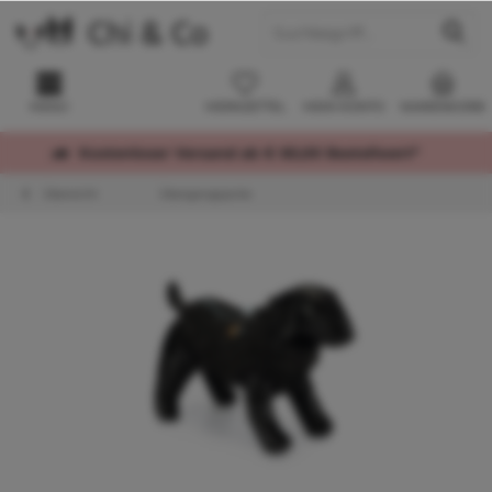
MENÜ
MERKZETTEL
MEIN KONTO
WARENKORB
Kostenloser Versand ab € 60,00 Bestellwert*
Übersicht
Übergangsjacke