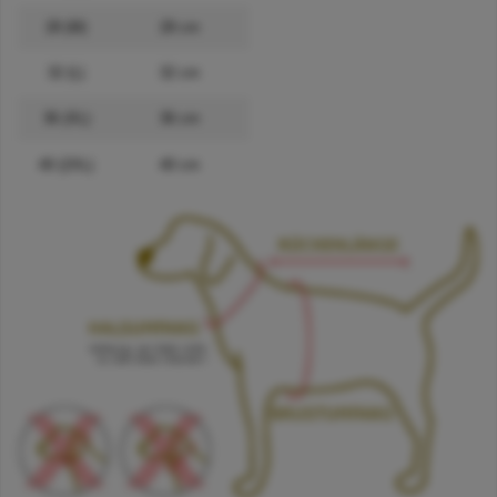
28 (M)
28 cm
32 (L)
32 cm
36 (XL)
36 cm
40 (2XL)
40 cm