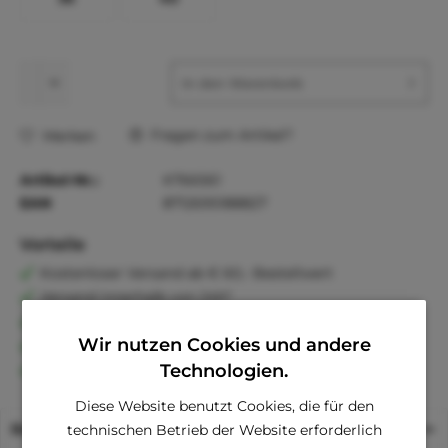
In den
Warenkorb
Fragen zum Artikel?
Merken
Artikel-Nr.:
K766561
EAN
8712695188827
Vorteile
Kostenloser Versand ab € 60,- Bestellwert
Versand innerhalb von 24h*
30 Tage Geld-Zurück-Garantie
Wir nutzen Cookies und andere
Familienunternehmen
Kauf auf Rechnung (Klarna)
Technologien.
Diese Website benutzt Cookies, die für den
Beschreibung
technischen Betrieb der Website erforderlich