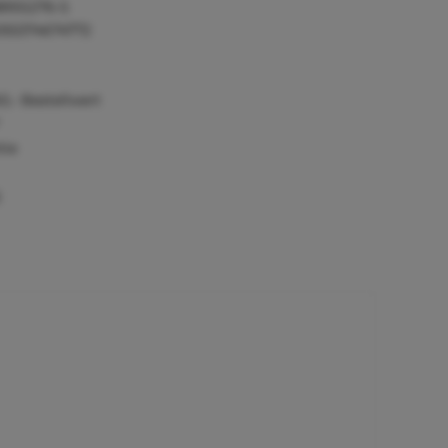
895S276-S
055374674772
0,- Bestellwert
tie
)