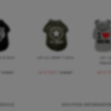
-9 Shirt
UP U.S. ARMY T-Shirt
UP I 
Kapuze
*
ab € 5,90 *
ab € 7,
€ 13,93 *
€ 13,00 *
ERVICE
WICHTIGE INFORMATIO