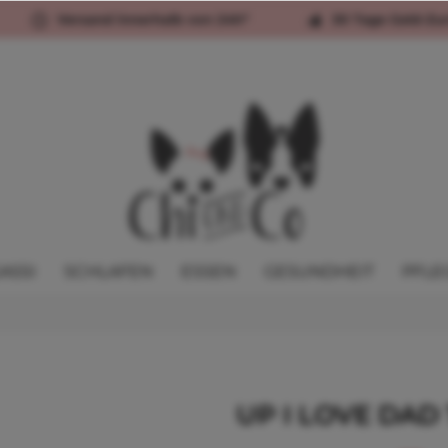
Versand innerhalb von 24h*
30 Tage Geld-Zu
ASSI
SCHLAFEN
ESSEN
GESUNDHEIT
PFLE
UP I LOVE DAD 