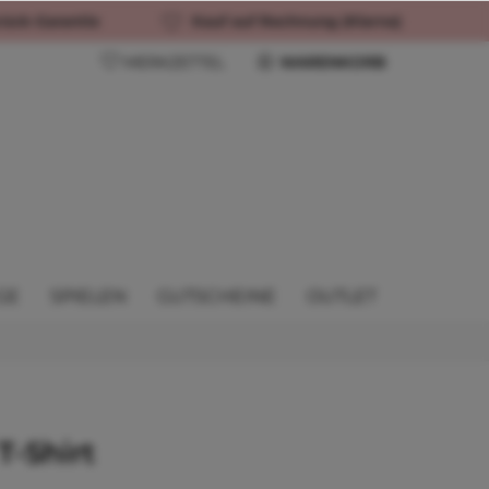
rück-Garantie
Kauf auf Rechnung (Klarna)
MERKZETTEL
WARENKORB
GE
SPIELEN
GUTSCHEINE
OUTLET
T-Shirt