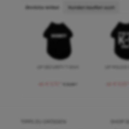
Ähnliche Artikel
Kunden kauften auch
UP SECURITY T-Shirt
UP POLICE K
ab € 5,72 *
ab € 6,33 
€ 12,58 *
TIPPS ZU GRÖSSEN
SHOP S