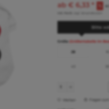
ab € 6,33 *
€ 
inkl. MwSt.
zzgl. Versandkosten
Bitte wä
Größe
(Größentabelle im Be
28
1
43
3
Fragen zum 
Merken