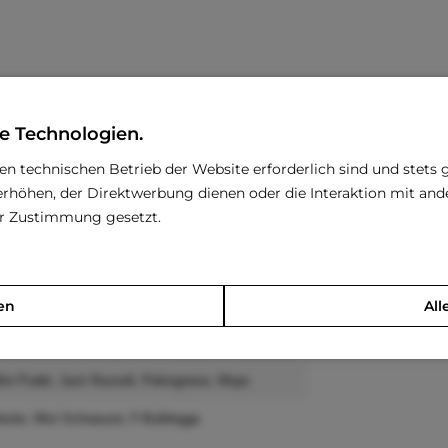
e Technologien.
den technischen Betrieb der Website erforderlich sind und stets 
Beispiele
rhöhen, der Direktwerbung dienen oder die Interaktion mit an
rer Zustimmung gesetzt.
Mini Welpen, Tee Cup Chihuahua
pen, Mini Chihuahua, Mini Yorkshire Terrier
en
All
Chihuahua, Yorkshire Terrier
ser, Mini Pinscher, Spitz, Zwergpudel
ini Pudel, Jack Russell, Pekingnese, Mops
stie, Mini Schnauzer, F-Bulldogge