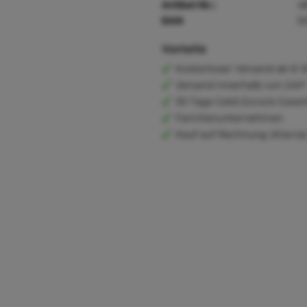
Artikel-Nr.:
4
EAN
5
Vorteile
Kostenloser Versand ab € 6
Versand innerhalb von 24h*
30 Tage Geld-Zurück-Garan
Familienunternehmen
Kauf auf Rechnung (Klarna