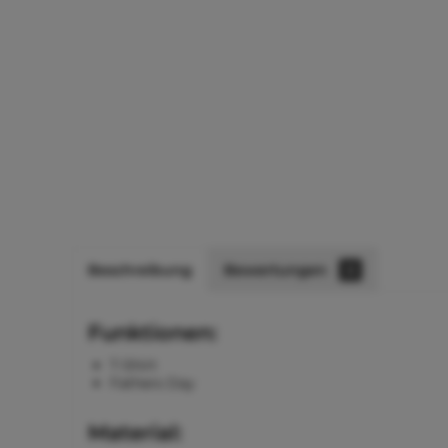
Beschreibung
Bewertungen
0
Funktionen:
T-Shirt
Fathers Day
Material: