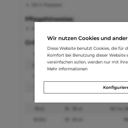
100 % Polyester
Pflegehinweise:
waschbar bei 30 °C
Wir nutzen Cookies und ander
Größenangaben:
Diese Website benutzt Cookies, die für 
Größe
Rückenlänge
Komfort bei Benutzung dieser Website e
vereinfachen sollen, werden nur mit Ih
18 (2XS)
10 - 18 cm
Mehr Informationen
23 (XS)
15 - 23 cm
Kleine Wel
Konfigurier
28 (S)
20 - 28 cm
33 (M)
25 - 33 cm
Malte
38 (L)
30 - 38 cm
Shi Tzu, M
43 (XL)
35 - 43 cm
We