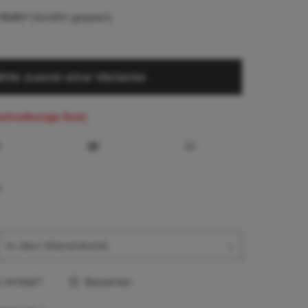
13,93 *
(54,56% gespart)
hle zuerst eine Variante
schreibungs-Text)
8
33
23
8
In den
Warenkorb
Artikel?
Bewerten