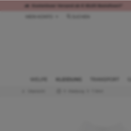
Kostenloser Versand ab € 60,00 Bestellwert*
MEIN KONTO
SUCHEN
WELPE
KLEIDUNG
TRANSPORT
G
Übersicht
Kleidung
T-Shirt