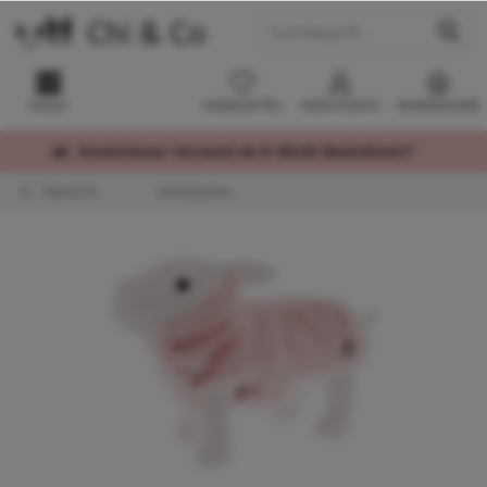
MENÜ
MERKZETTEL
MEIN KONTO
WARENKORB
Kostenloser Versand ab € 60,00 Bestellwert*
Übersicht
Winterjacken