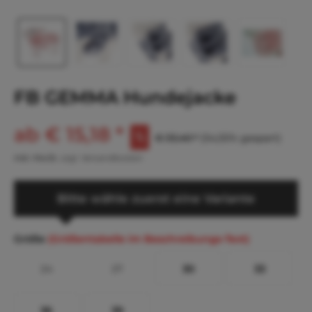
FB GEMMA Hundejacke
ab € 15,18 *
€ 33,40 *
(54,55% gespart)
inkl. MwSt.
zzgl. Versandkosten
Bitte wähle zuerst eine Variante
Größe
(Größentabelle im Beschreibungs-Text)
24
27
30
33
36
39