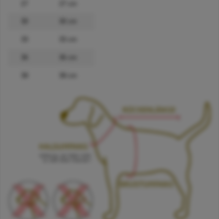
27
27 cm
30
30 cm
33
33 cm
36
36 cm
39
39 cm