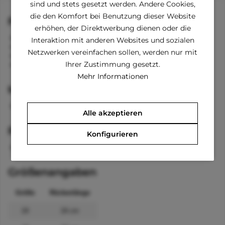
sind und stets gesetzt werden. Andere Cookies,
die den Komfort bei Benutzung dieser Website
Funktionen
erhöhen, der Direktwerbung dienen oder die
Kragen mit Knöpfe zum Verschließen
Interaktion mit anderen Websites und sozialen
Klettverschluss am Bauch
Netzwerken vereinfachen sollen, werden nur mit
Bänder für die Beine
Ihrer Zustimmung gesetzt.
Öffnung zum Anleinen
Mehr Informationen
Material
100 % Polyester
Alle akzeptieren
Pflegehinweise
Konfigurieren
waschbar bei 40 °C
Größenangaben
Größe
Rückenlänge
24
24 cm