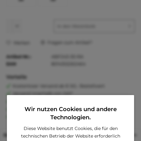
In den
Warenkorb
Fragen zum Artikel?
Merken
Artikel-Nr.:
ABF243-30-RA
EAN
8014302262464
Vorteile
Kostenloser Versand ab € 60,- Bestellwert
Versand innerhalb von 24h*
30 Tage Geld-Zurück-Garantie
Familienunternehmen
Wir nutzen Cookies und andere
Kauf auf Rechnung (Klarna)
Technologien.
Diese Website benutzt Cookies, die für den
Beschreibung
technischen Betrieb der Website erforderlich