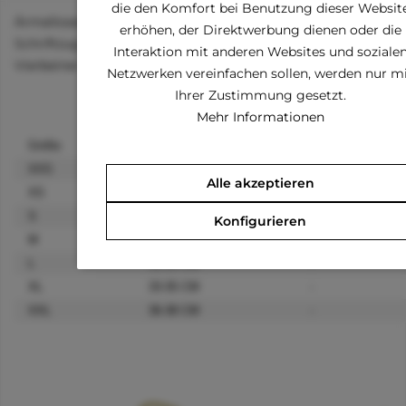
die den Komfort bei Benutzung dieser Websit
Ärmelloses T-Shirt in pink mit glitzerndem Herz und
erhöhen, der Direktwerbung dienen oder die
Schriftzug - So Cute - in verschiedenen Größen für Ihren
Interaktion mit anderen Websites und soziale
Vierbeiner erhältlich.
Netzwerken vereinfachen sollen, werden nur m
Ihrer Zustimmung gesetzt.
Mehr Informationen
Größe
Rückenlänge
Halsumfang
XXS
13-15 CM
-
Alle akzeptieren
XS
18-20 CM
-
S
23-25 CM
-
Konfigurieren
M
28-30 CM
-
L
31-33 CM
-
XL
33-35 CM
-
XXL
36-38 CM
-