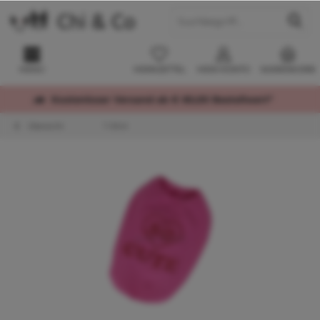
MENÜ
MERKZETTEL
MEIN KONTO
WARENKORB
Kostenloser Versand ab € 60,00 Bestellwert*
Übersicht
T-Shirt