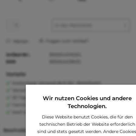
In den
Warenkorb
Fragen zum Artikel?
Merken
Artikel-Nr.:
8592644115254
EAN
8592644118415
Vorteile
Kostenloser Versand ab € 60,- Bestellwert
Versand innerhalb von 24h*
30 Tage Geld-Zurück-Garantie
Wir nutzen Cookies und andere
Familienunternehmen
Technologien.
Kauf auf Rechnung (Klarna)
Diese Website benutzt Cookies, die für den
technischen Betrieb der Website erforderlich
Beschreibung
sind und stets gesetzt werden. Andere Cookies