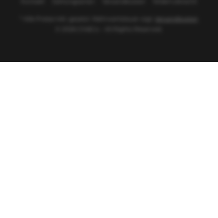
Kontakt
Zahlungsarten
Versandkosten
Widerrufsrecht
* Alle Preise inkl. gesetzl. Mehrwertsteuer zzgl.
Versandkosten
© 2026 Chi&Co - All Rights Reserved.