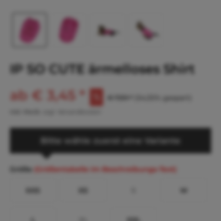
IP SO CUTE ärmelloses Shirt
ab € 3,45 *
€ 7,59 *
(54,55% gespart)
inkl. MwSt.
zzgl. Versandkosten
Bitte wähle zuerst eine Variante
Größe
(Größentabelle im Beschreibungs-Text)
XXS
XS
S
M
L
XL
XXL