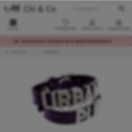
MENÜ
MERKZETTEL
MEIN KONTO
WARENKORB
Kostenloser Versand ab € 60,00 Bestellwert*
Übersicht
Halsbänder