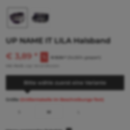
UP NAME IT LILA Halsband
€ 3,89 *
€ 8,56 *
(54,56% gespart)
inkl. MwSt.
zzgl. Versandkosten
Bitte wähle zuerst eine Variante
Größe
(Größentabelle im Beschreibungs-Text)
S
M
L