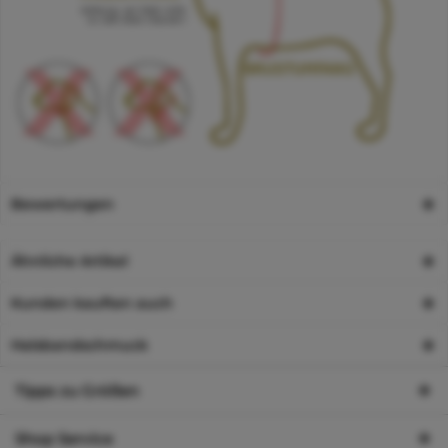
Bewertungen
Ähnliche Artikel
Kunden kauften auch
Halsbandschmuck
Tipps zu Größen
Shop Service