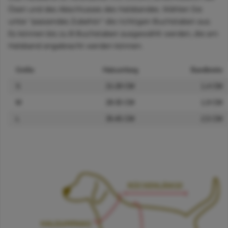
Ösen und des Abschlusses des Halsbandes. Wählen Sie
unter "passendes Zubehör" die richtigen Buchstaben aus.
Es können bis zu 8 Buchstaben ausgewählt werden, die am
Halsband angebracht werden können.
Größe
Halsumfang
Bandbreite
S
21-28 CM
1,4 CM
M
28-35 CM
1,9 CM
L
35-45 CM
2,5 CM