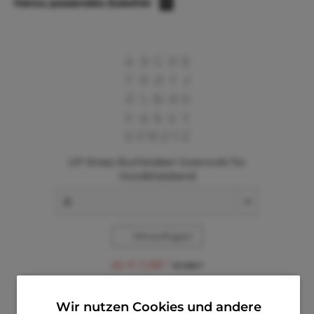
hierzu passendes Zubehör
1
UP Strass Buchstaben Swarovski für
Hundehalsband
Hinzufügen
ab € 0,88 *
€ 1,94 *
Wir nutzen Cookies und andere