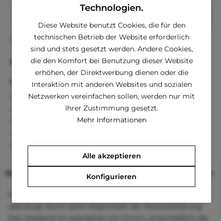
Technologien.
In den
Warenkorb
Diese Website benutzt Cookies, die für den
technischen Betrieb der Website erforderlich
Fragen zum Artikel?
Merken
sind und stets gesetzt werden. Andere Cookies,
die den Komfort bei Benutzung dieser Website
Artikel-Nr.:
UP5357-Li-M
erhöhen, der Direktwerbung dienen oder die
Vorteile
Interaktion mit anderen Websites und sozialen
Kostenloser Versand ab € 60,- Bestellwert
Netzwerken vereinfachen sollen, werden nur mit
Versand innerhalb von 24h*
Ihrer Zustimmung gesetzt.
30 Tage Geld-Zurück-Garantie
Mehr Informationen
Familienunternehmen
Kauf auf Rechnung (Klarna)
Alle akzeptieren
Beschreibung
Konfigurieren
Dieses hochwertige Lederhalsband ist ein Klassiker und
überzeugt durch seine Möglichkeit der Personalisierung.
Das Halsband ist verarbeitet mit Chrom, einschließlich der