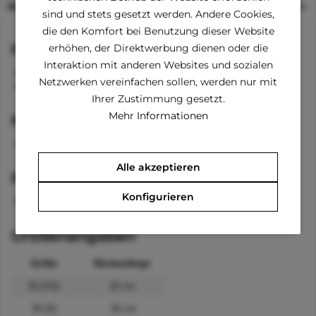
Beschreibung
sind und stets gesetzt werden. Andere Cookies,
die den Komfort bei Benutzung dieser Website
Funktionen
erhöhen, der Direktwerbung dienen oder die
Interaktion mit anderen Websites und sozialen
Kapuze mit Bänder
Netzwerken vereinfachen sollen, werden nur mit
lange Ärmel an den Vorderbeinen
Ihrer Zustimmung gesetzt.
Mehr Informationen
Material
100 % Baumwolle
Alle akzeptieren
Pflegehinweise
Konfigurieren
waschbar bei 30 °C
Größenangaben
Größe
Rückenlänge
20 (XS)
20 cm
25 (S)
25 cm