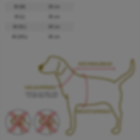
30 (M)
30 cm
35 (L)
35 cm
40 (XL)
40 cm
45 (2XL)
45 cm