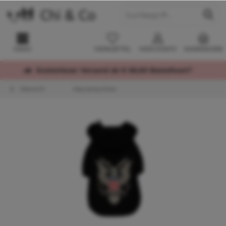
MENÜ
MERKZETTEL
MEIN KONTO
WARENKORB
Kostenloser Versand ab € 60,00 Bestellwert*
Übersicht
Kapuzenpullover