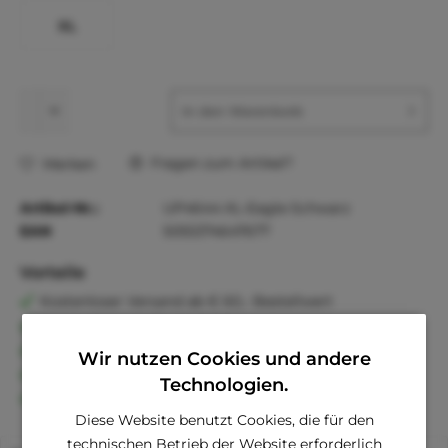
XL
In den
Warenkorb
Fragen zum Artikel?
Merken
Artikel-Nr.:
UP4644-XL-Eagle-Schwarz
EAN
5055374647677
Vorteile
Kostenloser Versand ab € 60,- Bestellwert
Versand innerhalb von 24h*
30 Tage Geld-Zurück-Garantie
Wir nutzen Cookies und andere
Familienunternehmen
Technologien.
Kauf auf Rechnung (Klarna)
Diese Website benutzt Cookies, die für den
technischen Betrieb der Website erforderlich