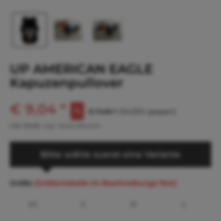
UP AMERICAN EAGLE
Kapuzenpullover
€ 9,04 *
€ 19,89 *
(54,55% gespart)
inkl. MwSt.
zzgl. Versandkosten
Bitte wähle zuerst eine Variante
Größe
(Größentabelle im Beschreibungs-Text)
XS
S
M
L