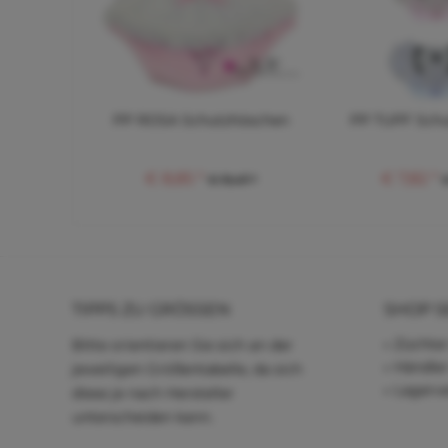
PP ROSA Schutzhöschen
PP TUPF Sch
€ 8,85 *
€ 7,82 *
€ 19,47 *
€
TIPPS ZU GRÖSSEN
SHOP S
Züchter
Bitte orientieren Sie sich an der
Händle
jeweiligen Größentabelle, da sich
Lagerve
diese je nach Hersteller
unterscheiden kann.