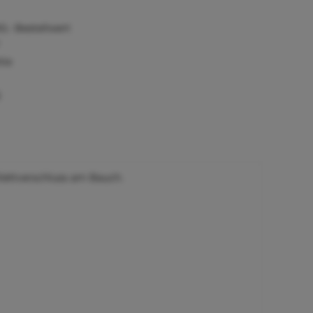
0,- Bestellwert
tie
)
lettverschluss am Bauch.