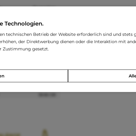
g
Brustumfang
31-37 CM
e Technologien.
35-41 CM
39-46 CM
den technischen Betrieb der Website erforderlich sind und stets 
42-49 CM
rhöhen, der Direktwerbung dienen oder die Interaktion mit an
44-50 CM
rer Zustimmung gesetzt.
45-52 CM
47-54 CM
47-54 CM
en
All
49-58 CM
52-61 CM
58-66 CM