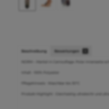
Beschreibung
Bewertungen
0
NORM – Mantel in Camouflage. Polar-Innenseite sc
Inhalt : 100% Polyester
Pflegehinweis : Waschbar bis 30°C
Produkt-Highlight : Gleichzeitig ultraleicht und ul