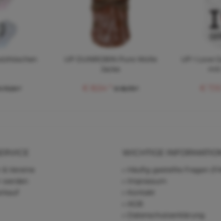
utzhöschen
UP DUNROBIN Pure Wolle
UP I Love 
Jacke
mit
€ 8,54 *
€ 7,10
 17,20 *
€ 18,79 *
ERVICE
WICHTIGE INFORMATIO
 & Vereine
Häufig gestellte Fragen (F
r werden
Impressum
rkauf
Kontakt
AGB
Datenschutzerklärung