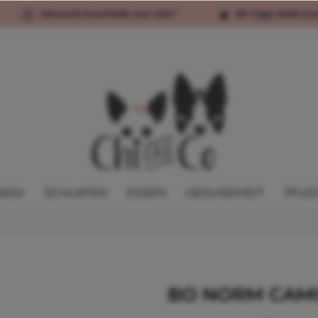
Versand innerhalb von 24h*
30 Tage Geld-Zu
ASSI
SCHLAFEN
ESSEN
GESUNDHEIT
PFLE
BO NORM CAMO