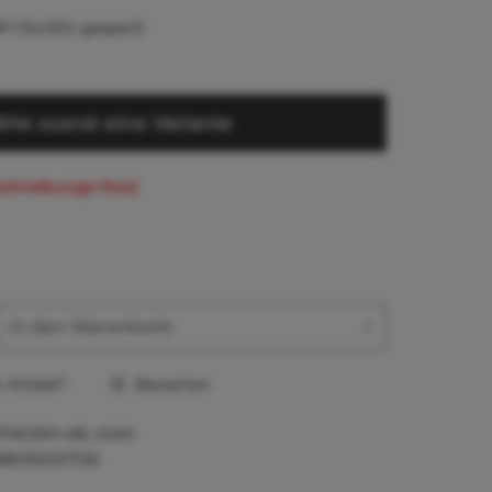
 *
(54,55% gespart)
hle zuerst eine Variante
schreibungs-Text)
In den
Warenkorb
Artikel?
Bewerten
TNORM-48L-KAKI
380350227126