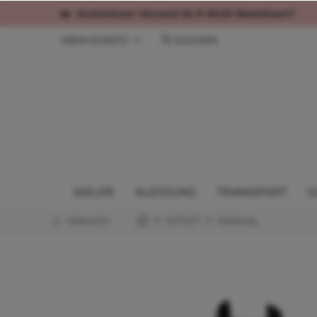
Kostenloser Versand ab € 60,00 Bestellwert*
MEIN KONTO
SUCHEN
WELPE
KLEIDUNG
TRANSPORT
G
Übersicht
OUTLET
Kleidung