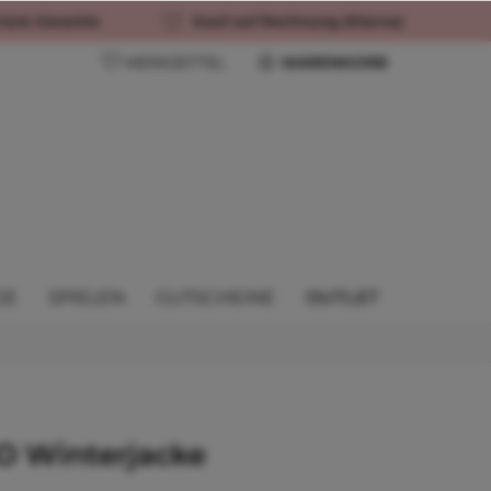
rück-Garantie
Kauf auf Rechnung (Klarna)
MERKZETTEL
WARENKORB
GE
SPIELEN
GUTSCHEINE
OUTLET
 Winterjacke