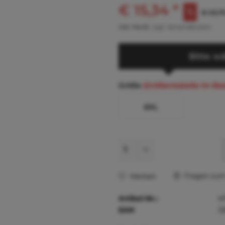
€ 15,34 *
€ 33,75
inkl. MwSt.
zzgl. Versandkosten
Bitte wä
Größe
(Größentabelle im Be
6XL
Fragen zum 
Merken
Artikel-Nr.:
M
EAN
3