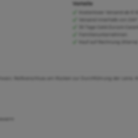
Vorteile
Kostenloser Versand ab € 6
Versand innerhalb von 24h*
30 Tage Geld-Zurück-Garan
Familienunternehmen
Kauf auf Rechnung (Klarna
hwarz. Reißverschluss am Rücken zur Durchführung der Leine. K
trawarm