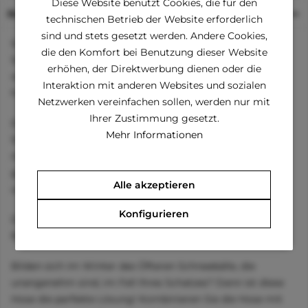
Diese Website benutzt Cookies, die für den
Beschreibung
technischen Betrieb der Website erforderlich
sind und stets gesetzt werden. Andere Cookies,
Schützen Sie Beine und Brust Ihres Schatzes vor Kälte,
die den Komfort bei Benutzung dieser Website
Schnee, Matsch und Nässe! Diese schicke Hose aus
erhöhen, der Direktwerbung dienen oder die
wasserabweisendem Material wird Ihren Schatz trocken
Interaktion mit anderen Websites und sozialen
halten!
Netzwerken vereinfachen sollen, werden nur mit
Ihrer Zustimmung gesetzt.
Die Hose ist mit Reflektoren versehen, um maximale
Mehr Informationen
Sicherheit während der dunklen Jahreszeit und bei
nächtlichen Spaziergängen zu bieten. Außerdem kann sie
ganz einfach in der Waschmaschine gewaschen werden,
Alle akzeptieren
um Restschmutz zu entfernen.
Konfigurieren
Die Hose wird mit adjustierbaren Bändern, die über den
Rücken Ihres Schatzes gehen, befestigt.
Bilden sich im Winter des Öfteren Schneebälle, die
unangenehm sind, im Fell Ihres Schatzes? Dann ist diese
Hose die perfekte Lösung! Kombinieren Sie die Hose mit