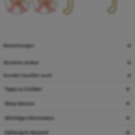
Bewertungen
Ähnliche Artikel
Kunden kauften auch
Tipps zu Größen
Shop Service
Wichtige Information
Zahlung & Versand