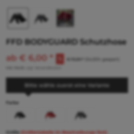
FFD BODYGUARD Schutzhose
ab € 6,00 *
€ 13,20 *
(54,55% gespart)
inkl. MwSt.
zzgl. Versandkosten
Bitte wähle zuerst eine Variante
Farbe
Größe
(Größentabelle im Beschreibungs-Text)