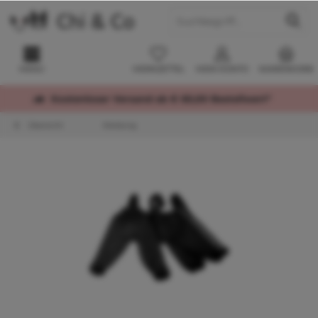
MENÜ
MERKZETTEL
MEIN KONTO
WARENKORB
Kostenloser Versand ab € 60,00 Bestellwert*
Übersicht
Kleidung