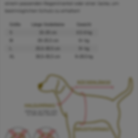
einem passenden Regenmantel oder einer Jacke, um
bestmöglichen Schutz zu erhalten!
Größe
Länge Vorderbeine
Gewicht
S
15–20 cm
4,5–6 kg
M
20–25,5 cm
6+ kg
L
25,5–30,5 cm
9+ kg
XL
30,5–35,5 cm
9–29,5 kg