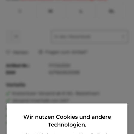
S
M
L
XL
In den
Warenkorb
Fragen zum Artikel?
Merken
Artikel-Nr.:
FFD62559
EAN
627660625598
Vorteile
Kostenloser Versand ab € 60,- Bestellwert
Versand innerhalb von 24h*
30 Tage Geld-Zurück-Garantie
Familienunternehmen
Wir nutzen Cookies und andere
Kauf auf Rechnung (Klarna)
Technologien.