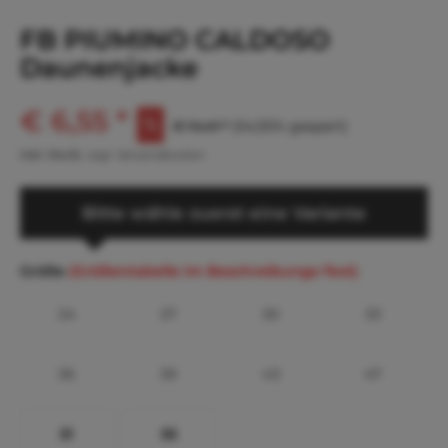
FB PIUMINO CALDOSO
Daunenjacke
€ 6,55 *
€ 14,41 *
(54,55% gespart)
inkl. MwSt.
zzgl. Versandkosten
Bitte wähle zuerst eine Variante
Größe
(Größentabelle im Beschreibungs-Text)
24
27
30
33
36
39
43
47
51
55