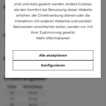
sind und stets gesetzt werden. Andere Cookies,
Funktionen
die den Komfort bei Benutzung dieser Website
Klettverschluss vom Bauch zum Rücken und am Hals
erhöhen, der Direktwerbung dienen oder die
Kragen
Interaktion mit anderen Websites und sozialen
Bänder für die Beine
Netzwerken vereinfachen sollen, werden nur mit
Ihrer Zustimmung gesetzt.
Material
Mehr Informationen
100 % Chinlon
Innenseite: Fleece
Alle akzeptieren
Pflegehinweise
Konfigurieren
waschbar bei 40 °C
Größenangaben
Größe
Rückenlänge
24
24 cm
27
27 cm
30
30 cm