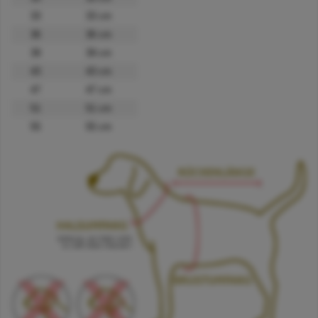
33
33 cm
36
36 cm
39
39 cm
43
43 cm
47
47 cm
51
51 cm
55
55 cm