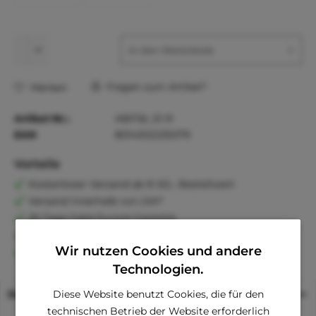
In den
Warenkorb
Fragen zum Artikel?
Merken
Artikel-Nr.:
ABF56_51-R
EAN
8014302235079
Vorteile
Kostenloser Versand ab € 60,- Bestellwert
Versand innerhalb von 24h*
30 Tage Geld-Zurück-Garantie
Familienunternehmen
Wir nutzen Cookies und andere
Kauf auf Rechnung (Klarna)
Technologien.
Beschreibung
Diese Website benutzt Cookies, die für den
technischen Betrieb der Website erforderlich