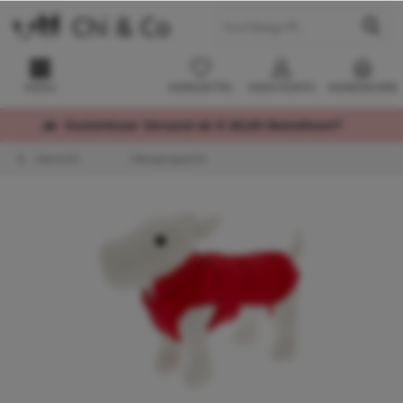
MENÜ
MERKZETTEL
MEIN KONTO
WARENKORB
Kostenloser Versand ab € 60,00 Bestellwert*
Übersicht
Übergangsjacke