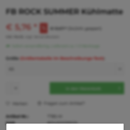
FB ROCK SUMMER Kühlmatte
€ 5,76 *
€ 12,67 *
(54,54% gespart)
inkl. MwSt.
zzgl. Versandkosten
Sofort versandfertig, Lieferzeit ca. 1-3 Werktage
Größe
(Größentabelle im Beschreibungs-Text)
:
In den
Warenkorb
Fragen zum Artikel?
Merken
Artikel-Nr.:
T785-M
EAN
8014302299125