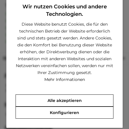
Vorteile
Wir nutzen Cookies und andere
Kostenloser Versand ab € 60,- Bestellwert
Technologien.
Versand innerhalb von 24h*
Diese Website benutzt Cookies, die für den
30 Tage Geld-Zurück-Garantie
technischen Betrieb der Website erforderlich
Familienunternehmen
sind und stets gesetzt werden. Andere Cookies,
Kauf auf Rechnung (Klarna)
die den Komfort bei Benutzung dieser Website
erhöhen, der Direktwerbung dienen oder die
Beschreibung
Interaktion mit anderen Websites und sozialen
Netzwerken vereinfachen sollen, werden nur mit
Ihrer Zustimmung gesetzt.
Funktionen
Mehr Informationen
beidseitig verwendbar
kühlend
Alle akzeptieren
Material
Konfigurieren
100 %
Pflegehinweise