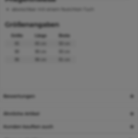
abwischbar mit einem feutchten Tuch
Größenangaben
Größe
Länge
Breite
65
65 cm
50 cm
90
90 cm
50 cm
96
96 cm
81 cm
Bewertungen
Ähnliche Artikel
Kunden kauften auch