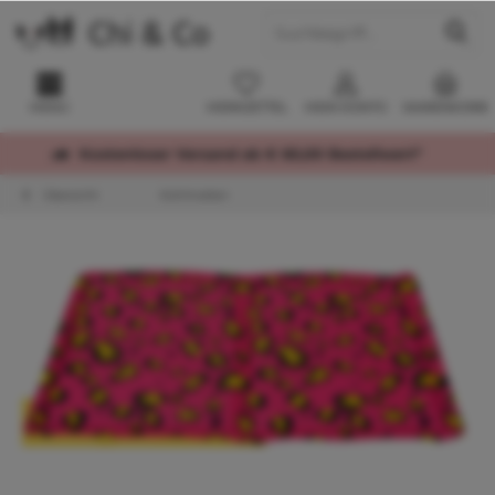
MENÜ
MERKZETTEL
MEIN KONTO
WARENKORB
Kostenloser Versand ab € 60,00 Bestellwert*
Übersicht
Kühlmatten