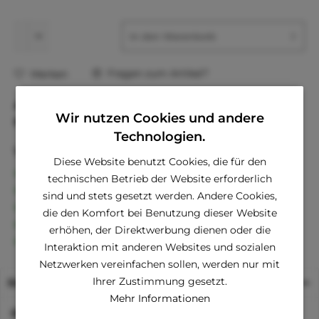
In den
Warenkorb
Fragen zum Artikel?
Merken
Artikel-Nr.:
KA521376
Wir nutzen Cookies und andere
EAN
4016598008607
Technologien.
Vorteile
Diese Website benutzt Cookies, die für den
Kostenloser Versand ab € 60,- Bestellwert
technischen Betrieb der Website erforderlich
Versand innerhalb von 24h*
sind und stets gesetzt werden. Andere Cookies,
30 Tage Geld-Zurück-Garantie
die den Komfort bei Benutzung dieser Website
Familienunternehmen
erhöhen, der Direktwerbung dienen oder die
Kauf auf Rechnung (Klarna)
Interaktion mit anderen Websites und sozialen
Netzwerken vereinfachen sollen, werden nur mit
Ihrer Zustimmung gesetzt.
Beschreibung
Mehr Informationen
Eiskalter Genuss für Ihren liebsten Vierbeiner!