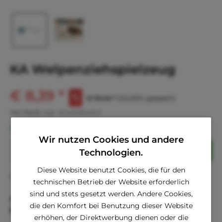
KA Welpenziehspielzeug
€ 8,39 *
€ 18,46 *
(54,55% gespart)
inkl. MwSt.
zzgl. Versandkosten
Sofort versandfertig, Lieferzeit ca. 1-3 Werktage
Wir nutzen Cookies und andere
Technologien.
In den
Warenkorb
Diese Website benutzt Cookies, die für den
Fragen zum Artikel?
Merken
technischen Betrieb der Website erforderlich
sind und stets gesetzt werden. Andere Cookies,
Artikel-Nr.:
KA641270
die den Komfort bei Benutzung dieser Website
EAN
8712695170105
erhöhen, der Direktwerbung dienen oder die