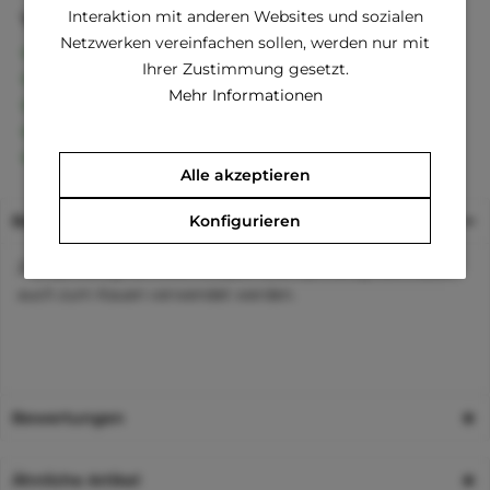
Interaktion mit anderen Websites und sozialen
Vorteile
Netzwerken vereinfachen sollen, werden nur mit
Kostenloser Versand ab € 60,- Bestellwert
Ihrer Zustimmung gesetzt.
Versand innerhalb von 24h*
Mehr Informationen
30 Tage Geld-Zurück-Garantie
Familienunternehmen
Kauf auf Rechnung (Klarna)
Alle akzeptieren
Beschreibung
Konfigurieren
Ziehspielzeug für Ihren Welpen. Das Spielzeug kann aber
auch zum Kauen verwendet werden.
Bewertungen
Ähnliche Artikel