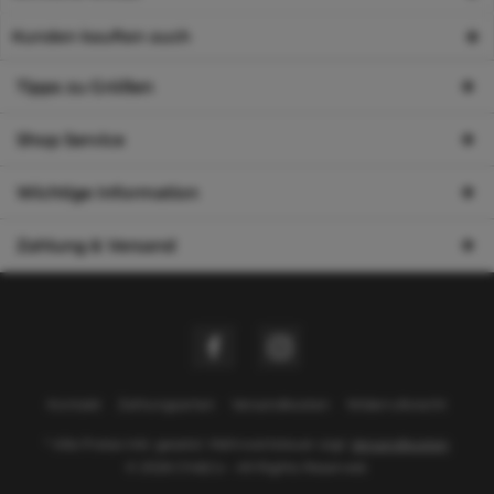
Kunden kauften auch
Tipps zu Größen
Shop Service
Wichtige Information
Zahlung & Versand
Kontakt
Zahlungsarten
Versandkosten
Widerrufsrecht
* Alle Preise inkl. gesetzl. Mehrwertsteuer zzgl.
Versandkosten
© 2026 Chi&Co - All Rights Reserved.