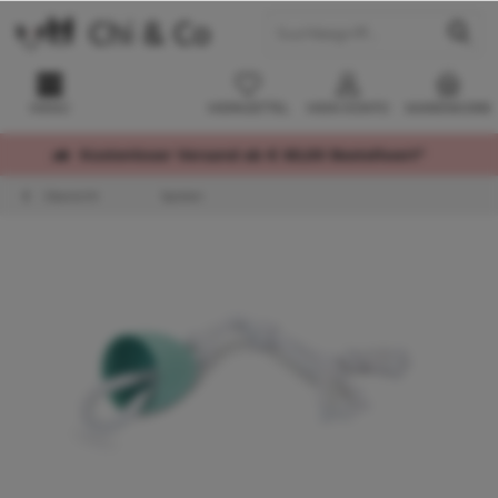
MENÜ
MERKZETTEL
MEIN KONTO
WARENKORB
Kostenloser Versand ab € 60,00 Bestellwert*
Übersicht
Spielen