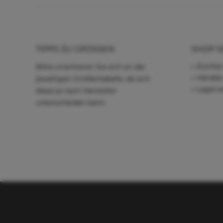
TIPPS ZU GRÖSSEN
SHOP S
Züchter
Bitte orientieren Sie sich an der
Händle
jeweiligen Größentabelle, da sich
Lagerve
diese je nach Hersteller
unterscheiden kann.