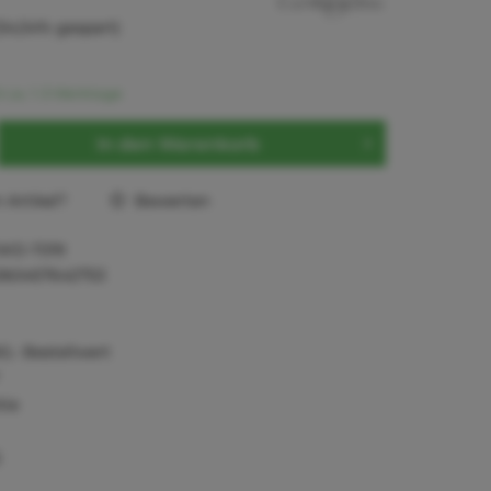
(54,54% gespart)
t ca. 1-3 Werktage
In den
Warenkorb
Artikel?
Bewerten
WD-T019
060457642753
0,- Bestellwert
tie
)