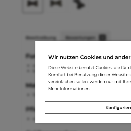
Beschreibung
Bewertungen
0
Funktionen
Wir nutzen Cookies und ander
weich
Diese Website benutzt Cookies, die für 
leicht
Komfort bei Benutzung dieser Website e
vereinfachen sollen, werden nur mit Ih
Material
Mehr Informationen
100 % Polyester
Konfigurier
Pflegehinweise
waschbar bei 30 °C