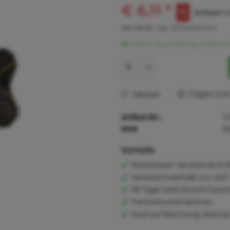
€ 6,11 *
€ 13,44 *
inkl. MwSt.
zzgl. Versandkosten
Sofort versandfertig, Lieferzei
Fragen zum 
Merken
Artikel-Nr.:
C
EAN
5
Vorteile
Kostenloser Versand ab € 6
Versand innerhalb von 24h*
30 Tage Geld-Zurück-Garan
Familienunternehmen
Kauf auf Rechnung (Klarna