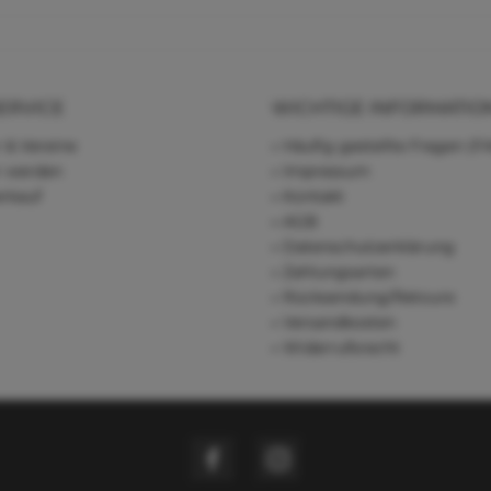
ERVICE
WICHTIGE INFORMATIO
 & Vereine
Häufig gestellte Fragen (F
r werden
Impressum
rkauf
Kontakt
AGB
Datenschutzerklärung
Zahlungsarten
Rücksendung/Retoure
Versandkosten
Widerrufsrecht