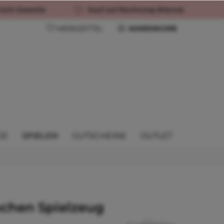
rück-Garantie
Kauf auf Rechnung (Klarna)
MERKZETTEL
WARENKORB
GE
SPIELEN
GUTSCHEINE
OUTLET
chen Spielzeug