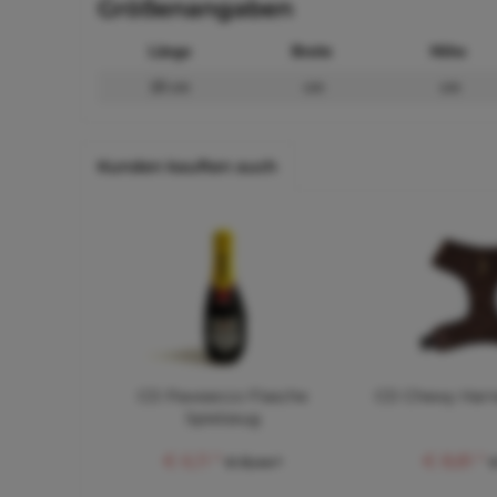
Größenangaben
Länge
Breite
Höhe
18 cm
cm
cm
Kunden kauften auch
CD Pawsecco Flasche
CD Chewy Harn
Spielzeug
€ 6,11 *
€ 8,81 *
€ 13,44 *
€