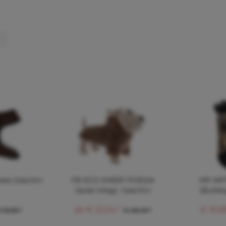
ess Geschirr
FB ECO SHEEP POESIA
MP ART
Jacke integr. Geschirr
(Bulld
ab € 22,04 *
€ 30,8
 19,38 *
€ 48,49 *