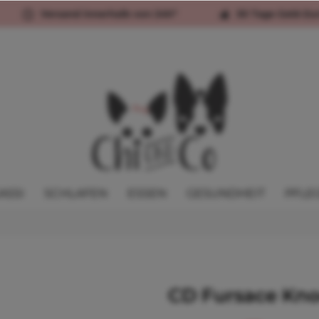
Versand innerhalb von 24h*
30 Tage Geld-Zu
ASSI
SCHLAFEN
ESSEN
GESUNDHEIT
PFLE
CD Fursace Kno