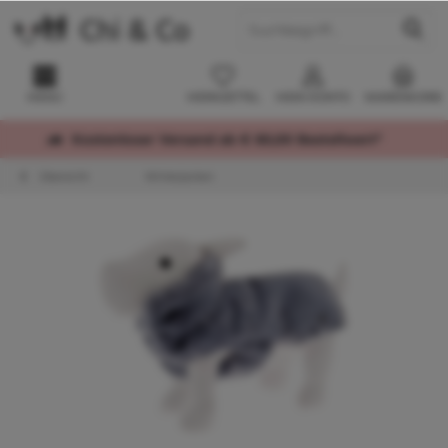
MENÜ
MERKZETTEL
MEIN KONTO
WARENKORB
Kostenloser Versand ab € 60,00 Bestellwert*
Übersicht
Winterjacken