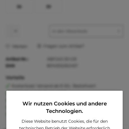
36
39
In den
Warenkorb
Fragen zum Artikel?
Merken
Artikel-Nr.:
ABF243-30-GR
EAN
8014302262457
Vorteile
Kostenloser Versand ab € 60,- Bestellwert
Versand innerhalb von 24h*
30 Tage Geld-Zurück-Garantie
Wir nutzen Cookies und andere
Familienunternehmen
Technologien.
Kauf auf Rechnung (Klarna)
Diese Website benutzt Cookies, die für den
technischen Betrieb der Website erforderlich