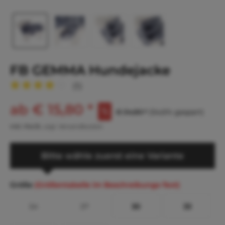
FB GEMMA Hundejacke
(
1
)
ab € 15,80 *
€ 34,80 *
(54,6% gespart)
inkl. MwSt.
zzgl. Versandkosten
Bitte wähle zuerst eine Variante
Größe
(Größentabelle im Beschreibungs-Text)
24
27
30
33