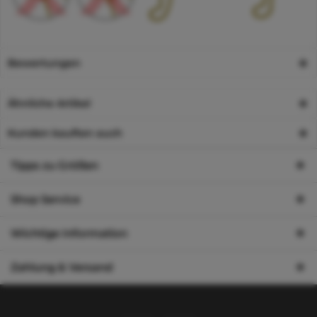
Bewertungen
Ähnliche Artikel
Kunden kauften auch
Tipps zu Größen
Shop Service
Wichtige Information
Zahlung & Versand