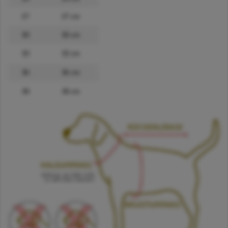
27
27 cm
30
30 cm
33
33 cm
36
36 cm
39
39 cm