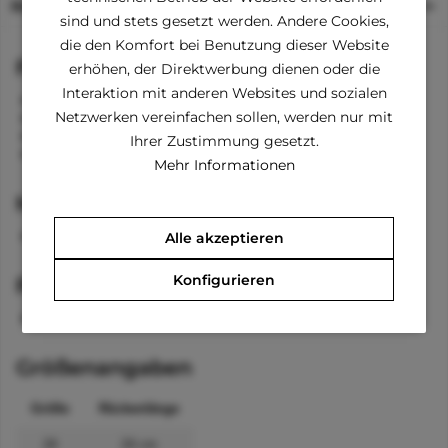
Beschreibung
sind und stets gesetzt werden. Andere Cookies,
die den Komfort bei Benutzung dieser Website
Funktionen
erhöhen, der Direktwerbung dienen oder die
Interaktion mit anderen Websites und sozialen
Kragen mit Knöpfe zum Verschließen
Netzwerken vereinfachen sollen, werden nur mit
Klettverschluss am Bauch
Bänder für die Beine
Ihrer Zustimmung gesetzt.
Öffnung zum Anleinen
Mehr Informationen
Material
100 % Polyester
Alle akzeptieren
Konfigurieren
Pflegehinweise
waschbar bei 40 °C
Größenangaben
Größe
Rückenlänge
24
24 cm