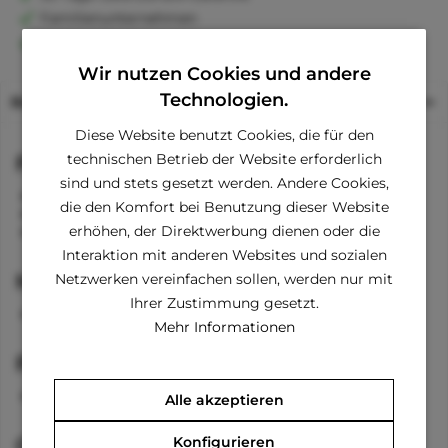
Familienunternehmen
Kauf auf Rechnung (Klarna)
Wir nutzen Cookies und andere
Technologien.
Beschreibung
Diese Website benutzt Cookies, die für den
technischen Betrieb der Website erforderlich
Funktionen
sind und stets gesetzt werden. Andere Cookies,
weiche Strucktur
die den Komfort bei Benutzung dieser Website
auch für Hunde mit schwachen Zähnen
erhöhen, der Direktwerbung dienen oder die
integrierter Squeaker
Interaktion mit anderen Websites und sozialen
Material
Netzwerken vereinfachen sollen, werden nur mit
Ihrer Zustimmung gesetzt.
100 % Latex
Mehr Informationen
Pflegehinweise
Handwäsche
Alle akzeptieren
Größenangaben
Konfigurieren