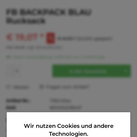
FB BACKPACK BLAU
Rucksack
€ 19,07 *
€ 41,95 *
(54,54% gespart)
inkl. MwSt.
zzgl. Versandkosten
Sofort versandfertig, Lieferzeit ca. 1-3 Werktage
In den
Warenkorb
Fragen zum Artikel?
Merken
Artikel-Nr.:
T062-blau
EAN
8014302218447
Vorteile
Wir nutzen Cookies und andere
Kostenloser Versand ab € 60,- Bestellwert
Technologien.
Versand innerhalb von 24h*