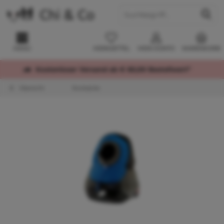
MENÜ
MERKZETTEL
MEIN KONTO
WARENKORB
Kostenloser Versand ab € 60,00 Bestellwert*
Übersicht
Rucksäcke