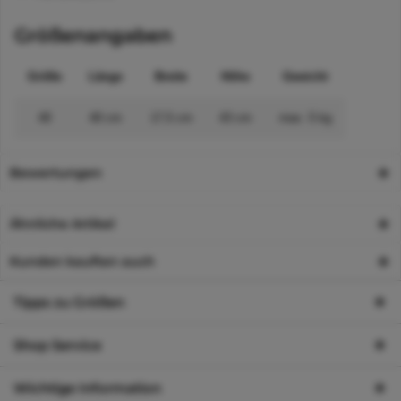
Größenangaben
Größe
Länge
Breite
Höhe
Gewicht
40
40 cm
17,5 cm
43 cm
max. 5 kg
Bewertungen
Ähnliche Artikel
Kunden kauften auch
Tipps zu Größen
Shop Service
Wichtige Information