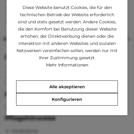
30 Tage Geld-Zurück-Garantie
Diese Website benutzt Cookies, die für den
Familienunternehmen
technischen Betrieb der Website erforderlich
Kauf auf Rechnung (Klarna)
sind und stets gesetzt werden. Andere Cookies,
die den Komfort bei Benutzung dieser Website
erhöhen, der Direktwerbung dienen oder die
Beschreibung
Interaktion mit anderen Websites und sozialen
Netzwerken vereinfachen sollen, werden nur mit
Funktionen
Ihrer Zustimmung gesetzt.
Mehr Informationen
Sicherheitsleine innen
Verstaumöglichkeit links und rechts
verstellbarer Schulter- und Bauchgurt
Öffnung vorne mit Kordelstopper vertsellbar
Alle akzeptieren
Material
Konfigurieren
100 %
Polyester
Pflegehinweise
Handwäsche