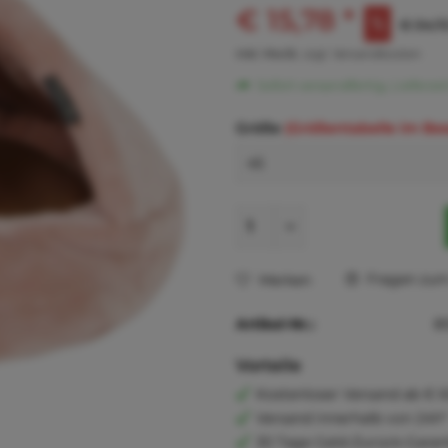
€ 15,78 *
€ 34,72
inkl. MwSt.
zzgl. Versandkosten
Sofort versandfertig, Lieferzei
Größe
(Größentabelle im Be
Fragen zum 
Merken
Artikel-Nr.:
8
Vorteile
Kostenloser Versand ab € 6
Versand innerhalb von 24h*
30 Tage Geld-Zurück-Garan