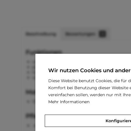
Beschreibung
Bewertungen
0
Funktionen
weich und kuschelig
perfekter Rückzugsort
Wir nutzen Cookies und ander
halb offen
wasserabweisender Boden
Diese Website benutzt Cookies, die für 
Komfort bei Benutzung dieser Website e
Material
vereinfachen sollen, werden nur mit Ih
100 % Polyester
Mehr Informationen
Pflegehinweise
Konfigurier
waschbar bei 60 °C