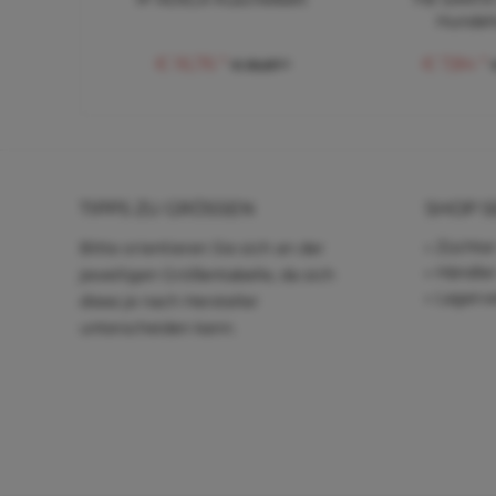
Hundeh
€ 16,76 *
€ 7,84 *
€ 36,87 *
TIPPS ZU GRÖSSEN
SHOP S
Züchter
Bitte orientieren Sie sich an der
Händle
jeweiligen Größentabelle, da sich
Lagerve
diese je nach Hersteller
unterscheiden kann.