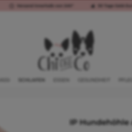
Versand innerhalb von 24h*
30 Tage Geld-Zu
ASSI
SCHLAFEN
ESSEN
GESUNDHEIT
PFLE
IP Hundehöhle