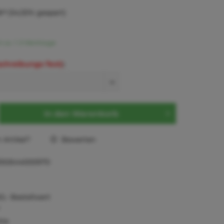
 *
(54,55% gespart)
t ca. 1-3 Werktage
schreibungs-Text)
:
In den
Warenkorb
Artikel?
Bewerten
592644000970
0,- Bestellwert
tie