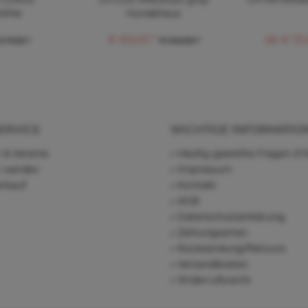
öhle
Hundehaus
€ 65,00 *
ab € 31,
€ 17,25 *
€ 143,00 *
ERVICE
WICHTIGE INFORMATIO
 & Vereine
Häufig gestellte Fragen (F
r werden
Impressum
rkauf
Kontakt
AGB
Datenschutzerklärung
Zahlungsarten
Rücksendung/Retoure
Versandkosten
Widerrufsrecht