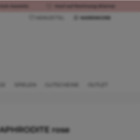
rück-Garantie
Kauf auf Rechnung (Klarna)
MERKZETTEL
WARENKORB
GE
SPIELEN
GUTSCHEINE
OUTLET
 APHRODITE rose