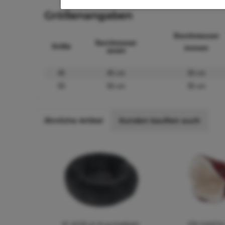
Größenangaben
Durchmesser
Durchmesser
Größe
innnen
ausen
45
45 cm
30 cm
55
55 cm
35 cm
Ähnliche Artikel
Kunden kauften auch
IP ADELA Kuschelbett
FB SANTA