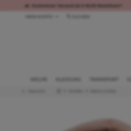
Kostenloser Versand ab € 60,00 Bestellwert*
MEIN KONTO
SUCHEN
WELPE
KLEIDUNG
TRANSPORT
G
Übersicht
Schlafen
Betten & Sofas