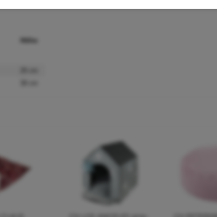
Höhe
25 cm
30 cm
 CLAUS
CH LOS ANGELES grey
CH PETERSB