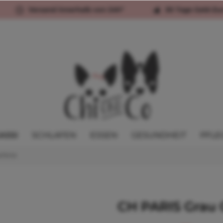
Versand innerhalb von 24h*
30 Tage Geld-Zu
ASSI
SCHLAFEN
ESSEN
GESUNDHEIT
PFLE
hirre
CH PARIS Grau 