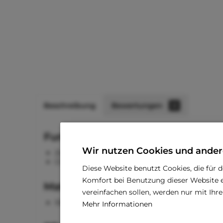
Beschreibung
Bewertungen
0
Funktionen
Wir nutzen Cookies und ander
Zwei D-Ringe zum Anleinen
Click-Verschluss und Klettverschluss
Diese Website benutzt Cookies, die für 
Komfort bei Benutzung dieser Website e
Material
vereinfachen sollen, werden nur mit Ih
100 % Polyester
Mehr Informationen