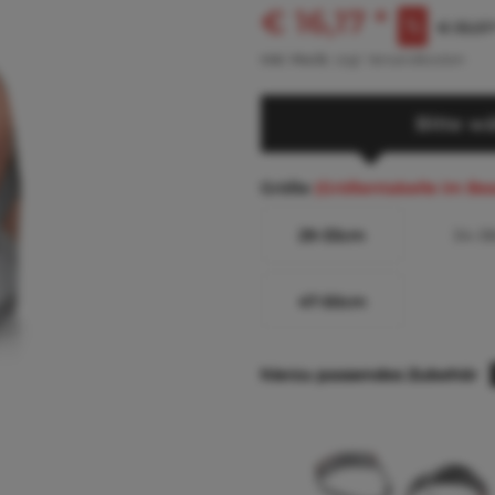
€ 16,17 *
€ 35,57
inkl. MwSt.
zzgl. Versandkosten
Bitte wä
Größe
(Größentabelle im Be
29-33cm
34-3
47-50cm
hierzu passendes Zubehör