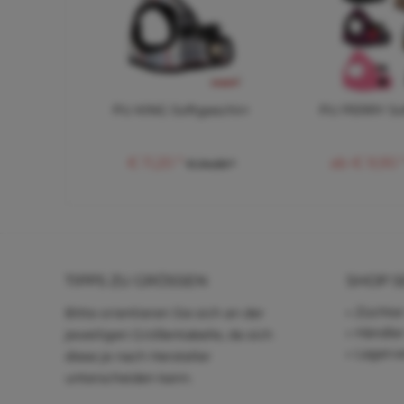
PU KING Softgeschirr
PU PERRY So
€ 11,20 *
ab € 9,90 
€ 24,60 *
TIPPS ZU GRÖSSEN
SHOP S
Züchter
Bitte orientieren Sie sich an der
Händle
jeweiligen Größentabelle, da sich
Lagerve
diese je nach Hersteller
unterscheiden kann.