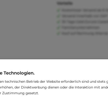
Vorteile
Kostenloser Versand ab € 6
Versand innerhalb von 24h*
30 Tage Geld-Zurück-Garan
Familienunternehmen
Kauf auf Rechnung (Klarna
e Technologien.
den technischen Betrieb der Website erforderlich sind und stets 
rhöhen, der Direktwerbung dienen oder die Interaktion mit an
rer Zustimmung gesetzt.