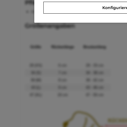
Pflegehinweise
Konfigurier
Handwäsche
Größenangaben
Größe
Rückenlänge
Brustumfang
29 (XS)
6 cm
29 - 33 cm
34 (S)
7 cm
34 - 38 cm
39 (M)
8 cm
39 - 42 cm
43 (L)
9 cm
43 - 46 cm
47 (XL)
10 cm
47 - 50 cm