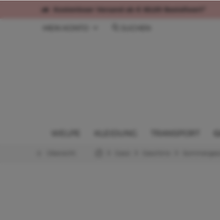
Kostenloser Versand ab € 60,00 Bestellwert*
MEIN KONTO
SUCHEN
WELPE
KLEIDUNG
TRANSPORT
G
Übersicht
Gassi
Geschirre
Sommergesc