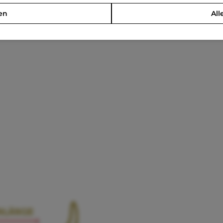
en
All