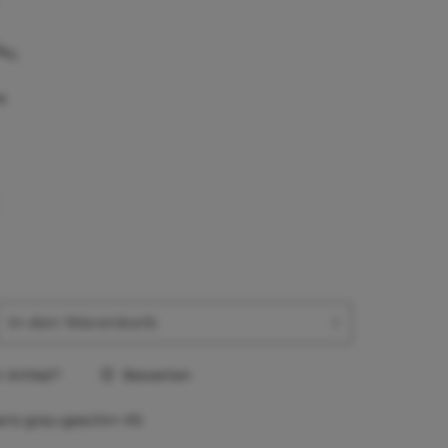
e
In den
Warenkorb
Artikel?
Bewerten
aris-grau-geschirr-XS