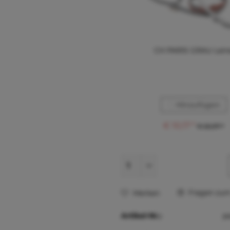
CH PARIS GRAU Lein
Hinzufügen
€ 10,17 *
€ 22,37 *
Fragen zum 
Merken
Artikel-Nr.:
p