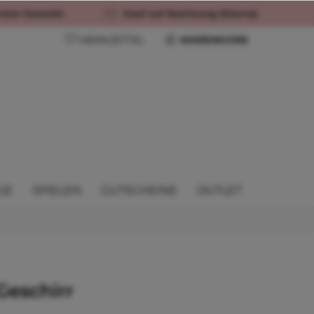
rück-Garantie
Kauf auf Rechnung (Klarna)
MERKZETTEL
WARENKORB
GE
SPIELEN
GUTSCHEINE
OUTLET
Geschirr