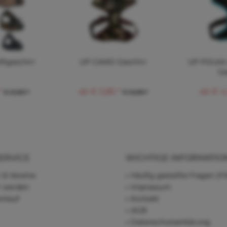
ftgeschirr
UP CAMO Geschirr
UP POLKA
Ge
*
ab € 5,86 *
ab € 4,
€ 21,80 *
€ 12,89 *
ERVICE
WICHTIGE INFORMATIO
 & Vereine
Häufig gestellte Fragen (F
r werden
Impressum
rkauf
Kontakt
AGB
Datenschutzerklärung