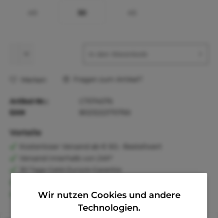
40
50
45
In den
Warenkorb
Fragen zum Artikel?
Merken
Artikel-Nr.:
C7074076
EAN
8023222170766
Vorteile
Kostenloser Versand ab € 60,- Bestellwert
Versand innerhalb von 24h*
30 Tage Geld-Zurück-Garantie
Familienunternehmen
Kauf auf Rechnung (Klarna)
Wir nutzen Cookies und andere
Technologien.