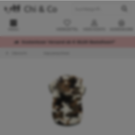
MENÜ
MERKZETTEL
MEIN KONTO
WARENKORB
Kostenloser Versand ab € 60,00 Bestellwert*
Übersicht
Kapuzenpullover