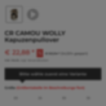
CR CAMOU WOLLY
Kapuzenpullover
€ 22,88 *
€ 50,34 *
(54,55% gespart)
inkl. MwSt.
zzgl. Versandkosten
Bitte wähle zuerst eine Variante
Größe
(Größentabelle im Beschreibungs-Text)
20
25
30
35