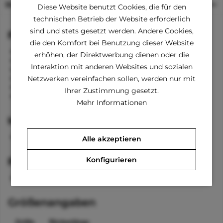
Beschreibung
Diese Website benutzt Cookies, die für den
technischen Betrieb der Website erforderlich
sind und stets gesetzt werden. Andere Cookies,
Funktionen
die den Komfort bei Benutzung dieser Website
perfekt für kältere Tage
erhöhen, der Direktwerbung dienen oder die
Knöpfe am Bauch
Interaktion mit anderen Websites und sozialen
mit Kapuze
Ärmel an den Vorderbeinen
Netzwerken vereinfachen sollen, werden nur mit
Bänder für die Hinterbeine
Ihrer Zustimmung gesetzt.
Öffnung zum Anleinen
Mehr Informationen
Material
100 % Polyester
Alle akzeptieren
Konfigurieren
Pflegehinweise
waschbar bei 30 °C
Größenangaben
Größe
Rückenlänge