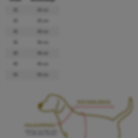
20
20 cm
25
25 cm
30
30 cm
35
35 cm
40
40 cm
45
45 cm
50
50 cm