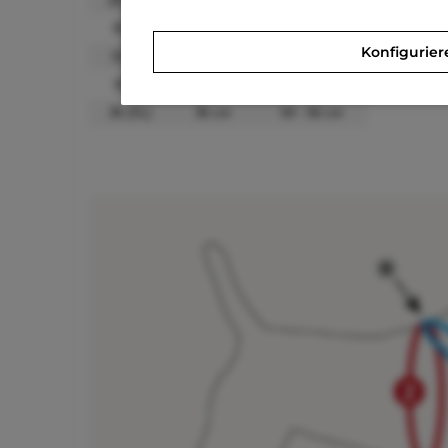
28 (XS)
28 cm
32 - 36 cm
30 (S)
30 cm
36 - 44 cm
Konfigurier
32 (M)
32 cm
44 - 48 cm
34 (L)
34 cm
48 - 54 cm
36 (XL)
36 cm
54 - 56 cm