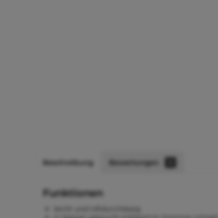
Beschreibung
Bewertungen
0
Funktionen
leicht und luftdurchlässig
in Wasser getaucht kühlend im Sommer schnell