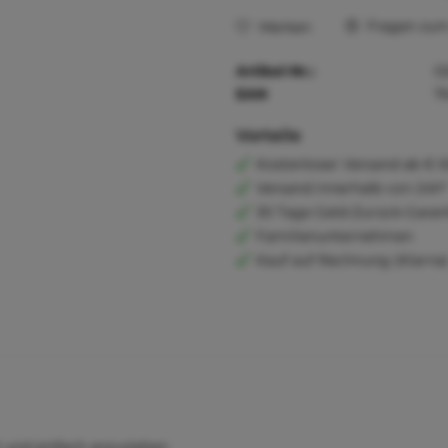
Fragen zum 
Merken
Artikel-Nr.:
0
EAN
7
Vorteile
Kostenloser Versand ab € 6
Versand innerhalb von 24h*
30 Tage Geld-Zurück-Garan
Familienunternehmen
Kauf auf Rechnung (Klarna
 und einfach anzuziehen