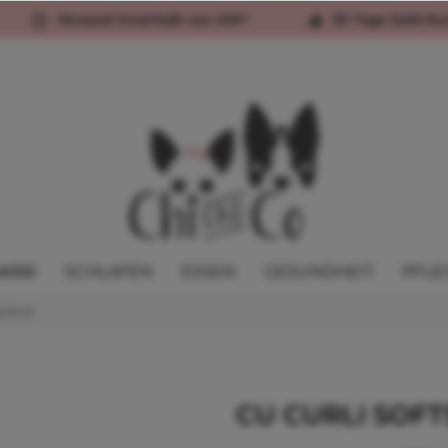
Versand innerhalb von 24h*
30 Tage Geld-Zu
ASSI
SCHLAFEN
ESSEN
GESUNDHEIT
PFLE
hirre
CU CURLI SOFT