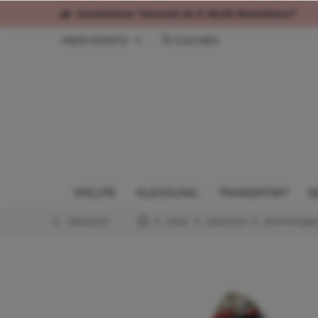
Kostenloser Versand ab € 60,00 Bestellwert*
MEIN KONTO
SUCHEN
WELPE
KLEIDUNG
TRANSPORT
G
Übersicht
Gassi
Geschirre
Sommergesc