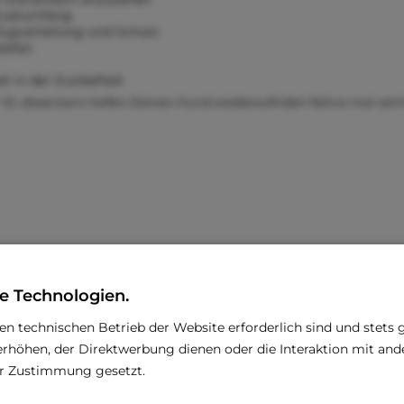
Brustumfang
Zugverteilung und Schutz
tellen
it in der Dunkelheit
ID, diese kann helfen Deinen Hund wiederzufinden falls er mal vermi
e Technologien.
den technischen Betrieb der Website erforderlich sind und stets 
rhöhen, der Direktwerbung dienen oder die Interaktion mit an
rer Zustimmung gesetzt.