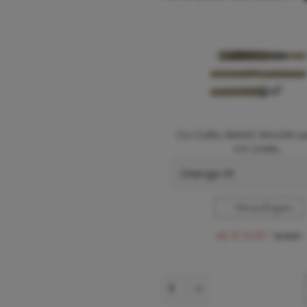
CU CURLI BASIC NYLON Le
cm (viele...
Hinzufügen
ab € 5,05 *
€ 11,11 *