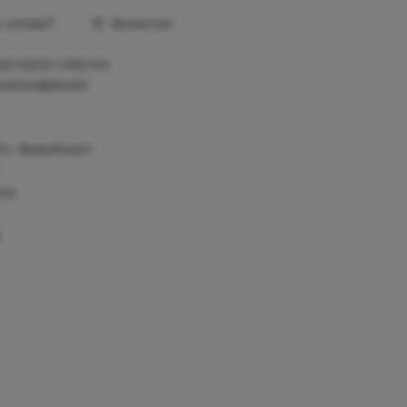
Artikel?
Bewerten
201-0203-1-950-04
640144826420
0,- Bestellwert
tie
)