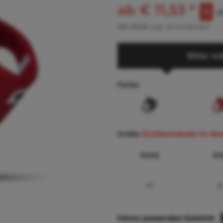
ab € 11,53 *
€
inkl. MwSt.
zzgl. Versandkosten
Bitte wä
Farbe
Größe
(Größentabelle im Be
XXXS
XX
M
L
hierzu passendes Zubehör