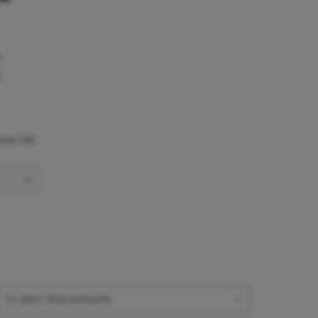
ine 140
In den
Warenkorb