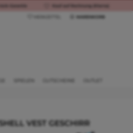
rück-Garantie
Kauf auf Rechnung (Klarna)
MERKZETTEL
WARENKORB
GE
SPIELEN
GUTSCHEINE
OUTLET
SHELL VEST GESCHIRR