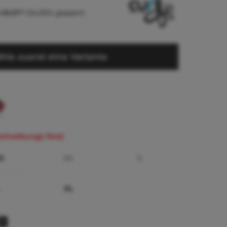
 25,37 *
(54,55% gespart)
hle zuerst eine Variante
schreibungs-Text)
S
XS
S
XL
1