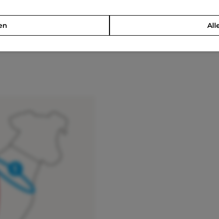
en
All