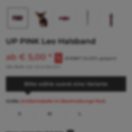
UP PINK Leo Halsband
ab € 5,00 *
€ 11,00 *
(54,55% gespart)
inkl. MwSt.
zzgl. Versandkosten
Bitte wähle zuerst eine Variante
Größe
(Größentabelle im Beschreibungs-Text)
S
M
L