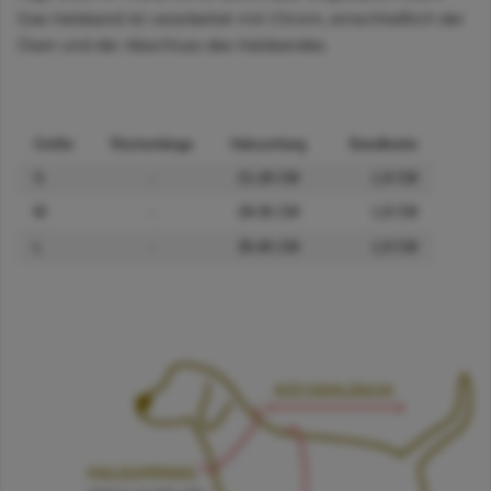
Das Halsband ist verarbeitet mit Chrom, einschließlich der
Ösen und der Abschluss des Halsbandes.
Größe
Rückenlänge
Halsumfang
Bandbreite
S
-
21-28 CM
1,8 CM
M
-
28-35 CM
1,8 CM
L
-
35-45 CM
1,8 CM