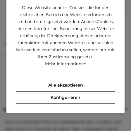
Diese Website benutzt Cookies, die für den
In den
Warenkorb
technischen Betrieb der Website erforderlich
sind und stets gesetzt werden. Andere Cookies,
Fragen zum Artikel?
Merken
die den Komfort bei Benutzung dieser Website
erhöhen, der Direktwerbung dienen oder die
Artikel-Nr.:
UP7557
Interaktion mit anderen Websites und sozialen
EAN
5055374575574
Netzwerken vereinfachen sollen, werden nur mit
Vorteile
Ihrer Zustimmung gesetzt.
Kostenloser Versand ab € 60,- Bestellwert
Mehr Informationen
Versand innerhalb von 24h*
30 Tage Geld-Zurück-Garantie
Familienunternehmen
Alle akzeptieren
Kauf auf Rechnung (Klarna)
Konfigurieren
Beschreibung
Das hochwertige Pink Leo Halsband ist sehr modern und
liegt total im Trend. Es ist leicht, aber unglaublich stark.