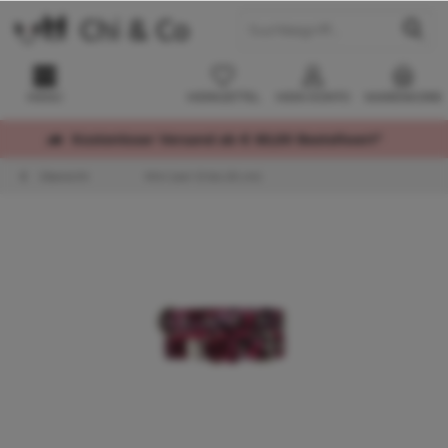
MENÜ
MERKZETTEL
MEIN KONTO
WARENKORB
Kostenloser Versand ab € 60,00 Bestellwert*
Übersicht
Mini (von 12 bis 25 cm)