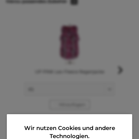
hierzu passendes Zubehör
2
UP PINK Leo Fleece Regenjacke
Hinzufügen
ab € 8,00 *
€ 17,60 *
Wir nutzen Cookies und andere
Technologien.