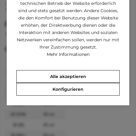
technischen Betrieb der Website erforderlich
92 % Polyester
8 % Spandex
sind und stets gesetzt werden. Andere Cookies,
die den Komfort bei Benutzung dieser Website
Pflegehinweise
erhöhen, der Direktwerbung dienen oder die
Interaktion mit anderen Websites und sozialen
waschabr bei 40 °C
Netzwerken vereinfachen sollen, werden nur mit
Ihrer Zustimmung gesetzt.
Größenangaben
Mehr Informationen
Größe
Rückenlänge
20 (2XS)
20 cm
Alle akzeptieren
25 (XS)
25 cm
Konfigurieren
30 (XS/S)
30 cm
35 (S)
35 cm
40 (S/M)
40 cm
45 (M)
45 cm
50 (M/L)
50 cm