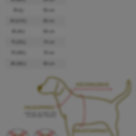
55 (L)
55 cm
60 (L/XL)
60 cm
65 (XL)
65 cm
70 (2XL)
70 cm
75 (3XL)
75 cm
80 (4XL)
80 cm