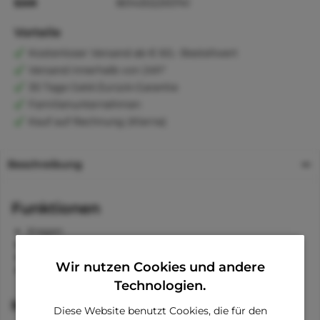
EAN
8014302293741
Vorteile
Kostenloser Versand ab € 60,- Bestellwert
Versand innerhalb von 24h*
30 Tage Geld-Zurück-Garantie
Familienunternehmen
Kauf auf Rechnung (Klarna)
Beschreibung
Funktionen
Kragen
Band für das Schwänzchen
Öffnung zum Anleinen
Wir nutzen Cookies und andere
Elastisch
Technologien.
Material
Diese Website benutzt Cookies, die für den