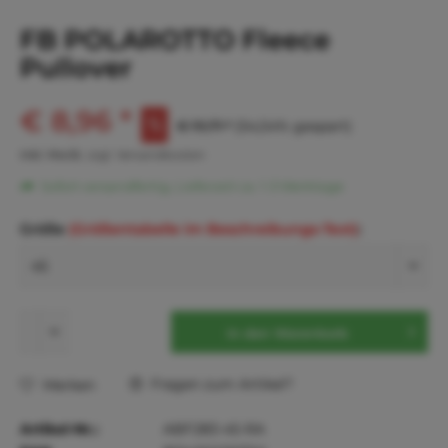
FB POLAROTTO Fleece
Pullover
€ 8,96 *
€ 19,71 *
(54,54% gespart)
inkl. MwSt.
zzgl. Versandkosten
Sofort versandfertig, Lieferzeit ca. 1-3 Werktage
Größe
(Größentabelle im Beschreibungs-Text)
:
In den
Warenkorb
Fragen zum Artikel?
Merken
Artikel-Nr.:
ABF283-45-RA