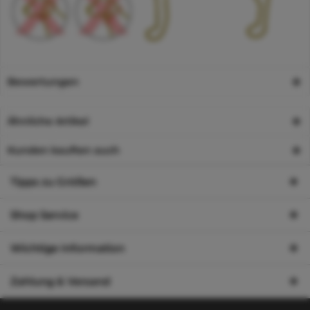
Bewertungen
Ähnliche Artikel
Kunden kauften auch
Tipps zu Größen
Shop Service
Wichtige Information
Zahlung & Versand