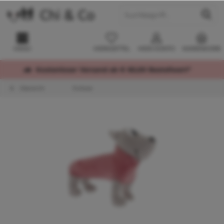
MENÜ
MERKZETTEL
MEIN KONTO
WARENKORB
Kostenloser Versand ab € 60,00 Bestellwert*
Übersicht
Pullover