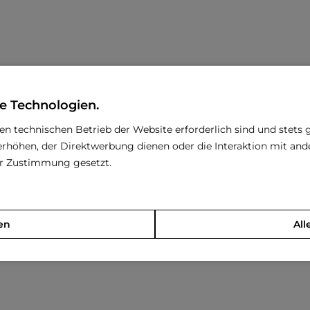
e Technologien.
den technischen Betrieb der Website erforderlich sind und stets 
rhöhen, der Direktwerbung dienen oder die Interaktion mit an
rer Zustimmung gesetzt.
en
All