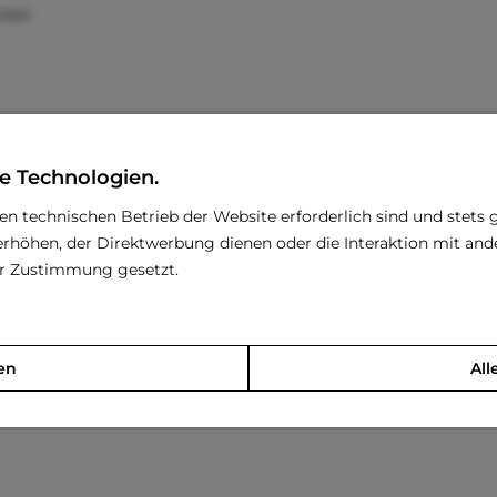
nten
e Technologien.
den technischen Betrieb der Website erforderlich sind und stets 
rhöhen, der Direktwerbung dienen oder die Interaktion mit an
rer Zustimmung gesetzt.
en
All