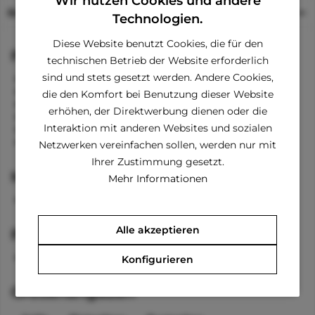
Wir nutzen Cookies und andere
Beschreibung
Technologien.
Diese Website benutzt Cookies, die für den
Funktionen
technischen Betrieb der Website erforderlich
sind und stets gesetzt werden. Andere Cookies,
sehr leicht
in einen Beutel verstaubar
die den Komfort bei Benutzung dieser Website
wasserdicht
erhöhen, der Direktwerbung dienen oder die
Haarsicherheits-Reißverschluss
Interaktion mit anderen Websites und sozialen
Reißverschluss am Rücken
Öffnung zum Anleinen
Netzwerken vereinfachen sollen, werden nur mit
Ihrer Zustimmung gesetzt.
Material
Mehr Informationen
100 % Polyester
Alle akzeptieren
Pflegehinweise
waschbar bei 40 °C
Konfigurieren
Größenangaben