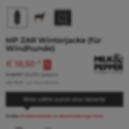
MP ZAR Winterjacke (für
Windhunde)
€ 18,50 *
€ 40,70 *
(54,55% gespart)
inkl. MwSt.
zzgl. Versandkosten
Bitte wähle zuerst eine Variante
Größe
(Größentabelle im Beschreibungs-Text)
4XL
5XL