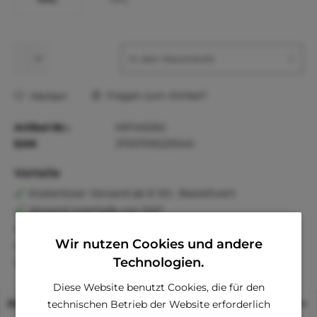
In den
Warenkorb
Fragen zum Artikel?
Merken
Artikel-Nr.:
MP145050
EAN
3700709229340
Vorteile
Kostenloser Versand ab € 60,- Bestellwert
Versand innerhalb von 24h*
30 Tage Geld-Zurück-Garantie
Wir nutzen Cookies und andere
Familienunternehmen
Technologien.
Kauf auf Rechnung (Klarna)
Diese Website benutzt Cookies, die für den
Beschreibung
technischen Betrieb der Website erforderlich