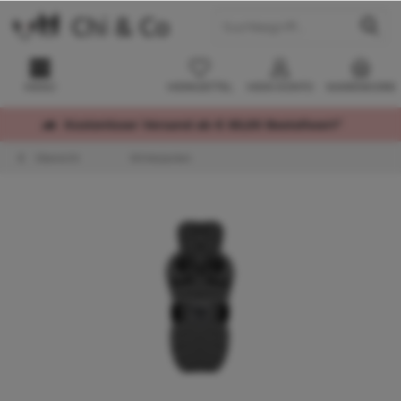
MENÜ
MERKZETTEL
MEIN KONTO
WARENKORB
Kostenloser Versand ab € 60,00 Bestellwert*
Übersicht
Winterjacken