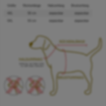
Größe
Rückenlänge
Halsumfang
Brustumfang
4XL
50 cm
anpassbar
anpassbar
5XL
53 cm
anpassbar
anpassbar