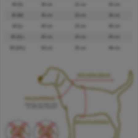
30 (S)
30 cm
21 cm
32 cm
35 (M)
35 cm
22 cm
36 cm
40 (L)
40 cm
23 cm
40 cm
45 (XL)
45 cm
24 cm
44 cm
50 (2XL)
50 cm
25 cm
48 cm