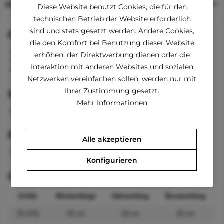
Beschreibung
Diese Website benutzt Cookies, die für den
technischen Betrieb der Website erforderlich
sind und stets gesetzt werden. Andere Cookies,
Funktionen
die den Komfort bei Benutzung dieser Website
Reißverschluss am Rücken
erhöhen, der Direktwerbung dienen oder die
D-Ring zum Anleinen
Interaktion mit anderen Websites und sozialen
Kordelstopper beim Hals und hinten
Netzwerken vereinfachen sollen, werden nur mit
Ihrer Zustimmung gesetzt.
Material
Mehr Informationen
100 % Polyester
Pflegehinweise
Alle akzeptieren
waschbar bei 40 °C
Konfigurieren
Größenangaben
Größe
Rückenlänge
Halsumfang
Brustumfang
25 (XS)
25 cm
18 cm
20 cm