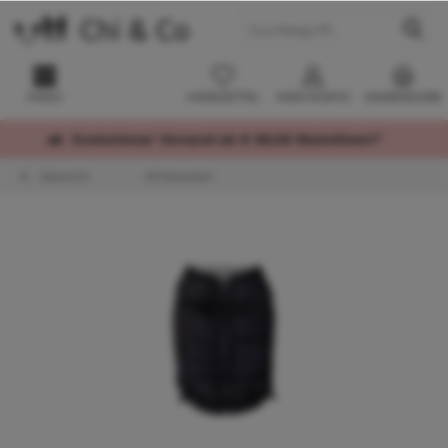
MENÜ
MERKZETTEL
MEIN KONTO
WARENKORB
Kostenloser Versand ab € 60,00 Bestellwert*
Übersicht
Winterjacken