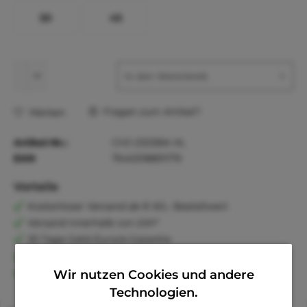
50
45
In den
Warenkorb
Fragen zum Artikel?
Merken
Artikel-Nr.:
CHJ-2333BK-XL
EAN
7640318891179
Vorteile
Kostenloser Versand ab € 60,- Bestellwert
Versand innerhalb von 24h*
30 Tage Geld-Zurück-Garantie
Familienunternehmen
Kauf auf Rechnung (Klarna)
Wir nutzen Cookies und andere
Technologien.