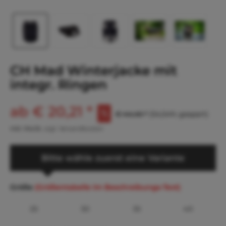
CH Mad Winterjacke mit
integr. Ringen
ab € 20,21 *
€ 44,46 *
(54,54% gespart)
inkl. MwSt.
zzgl. Versandkosten
Bitte wähle zuerst eine Variante
Größe
(Größentabelle im Beschreibungs-Text)
25
30
35
40