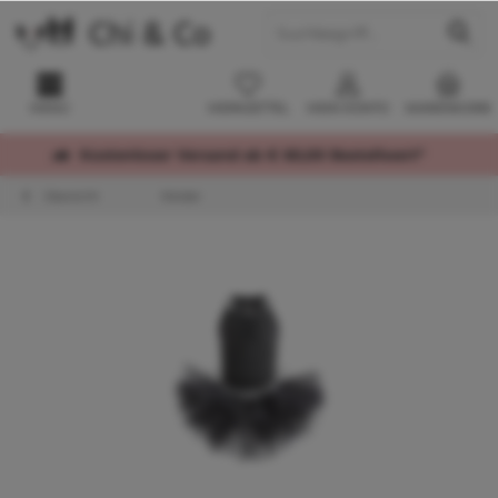
MENÜ
MERKZETTEL
MEIN KONTO
WARENKORB
Kostenloser Versand ab € 60,00 Bestellwert*
Übersicht
Kleider