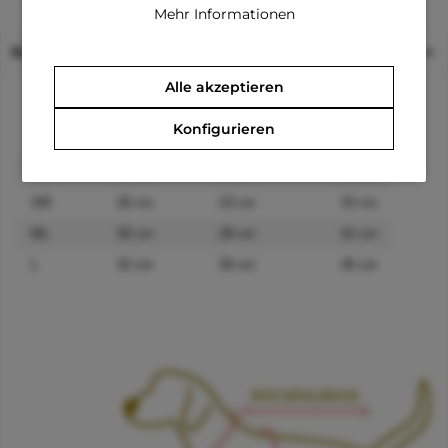
Mehr Informationen
Beschreibung
Alle akzeptieren
Konfigurieren
Größe
Rückenlänge
Halsumfang
Brustumfang
S
24 cm
21
cm
29
cm
SM
26
cm
23
cm
33
cm
ML
30
cm
28
cm
41
cm
L
32
cm
30
cm
45
cm