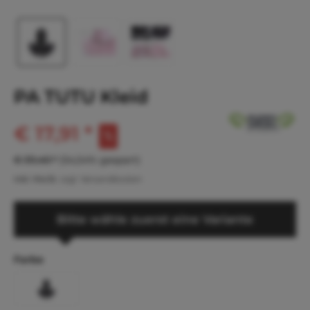
PA TUTU Kleid
€ 17,91 *
€ 39,40 *
(54,54% gespart)
inkl. MwSt.
zzgl. Versandkosten
Bitte wähle zuerst eine Variante
Farbe