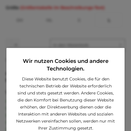
Größe
(Größentabelle im Beschreibungs-Text)
SM
ML
S
L
In den
Warenkorb
Fragen zum Artikel?
Wir nutzen Cookies und andere
Merken
Technologien.
Artikel-Nr.:
PA-DR166-l-grau
Diese Website benutzt Cookies, die für den
EAN
8806323604299
technischen Betrieb der Website erforderlich
Vorteile
sind und stets gesetzt werden. Andere Cookies,
die den Komfort bei Benutzung dieser Website
Kostenloser Versand ab € 60,- Bestellwert
erhöhen, der Direktwerbung dienen oder die
Versand innerhalb von 24h*
Interaktion mit anderen Websites und sozialen
30 Tage Geld-Zurück-Garantie
Netzwerken vereinfachen sollen, werden nur mit
Familienunternehmen
Ihrer Zustimmung gesetzt.
Kauf auf Rechnung (Klarna)