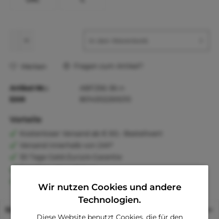
In den
Warenkorb
Fragen zum Artikel?
Merken
Artikel-Nr.:
ABF256-36-n
EAN
8014302269210
Vorteile
Kostenloser Versand ab € 60,- Bestellwert
Versand innerhalb von 24h*
30 Tage Geld-Zurück-Garantie
Familienunternehmen
Kauf auf Rechnung (Klarna)
Wir nutzen Cookies und andere
Technologien.
Beschreibung
Diese Website benutzt Cookies, die für den