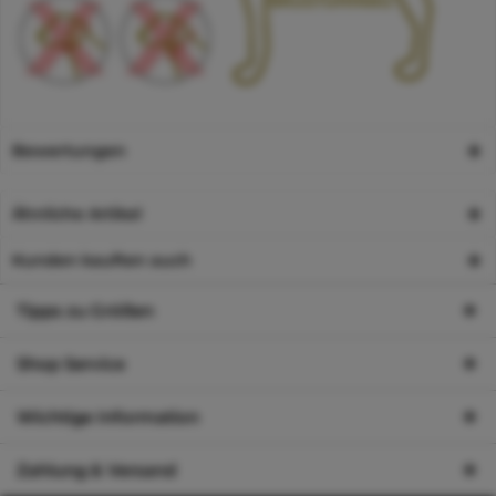
Bewertungen
Ähnliche Artikel
Kunden kauften auch
Tipps zu Größen
Shop Service
Wichtige Information
Zahlung & Versand