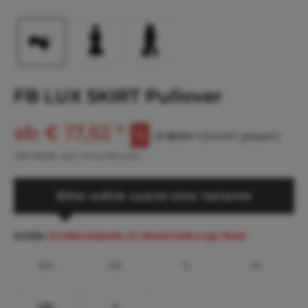
FB LUX SKIRT Pullover
ab € 17,52 *
€ 38,54 *
(54,54% gespart)
inkl. MwSt.
zzgl. Versandkosten
Bitte wähle zuerst eine Variante
Größe
(Größentabelle im Beschreibungs-Text)
SM
ML
S
M
LXL
L