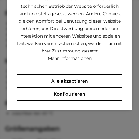
technischen Betrieb der Website erforderlich
Funktionen
sind und stets gesetzt werden. Andere Cookies,
die den Komfort bei Benutzung dieser Website
Kragen
erhöhen, der Direktwerbung dienen oder die
lange Ärmel für die Vorderbeine
Tasche am Rücken
Interaktion mit anderen Websites und sozialen
Tüll an den Vorderbeinen und hinten
Netzwerken vereinfachen sollen, werden nur mit
entfernbare Perlenkette im Nacken
Ihrer Zustimmung gesetzt.
Mehr Informationen
Material
54 % Polyester
20 % Acryl
Alle akzeptieren
20 % Nylon
6 % Wolle
Konfigurieren
Pflegehinweise
waschbar bei 40 °C
Größenangaben