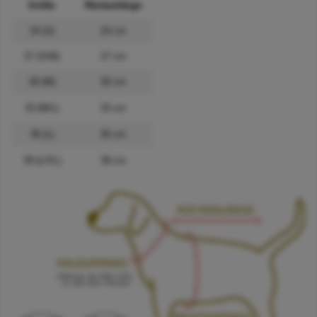
Größe
Rückenlänge
24 (S)
24 cm
27 (S/M)
27 cm
30 (M)
30 cm
33 (M/L)
33 cm
36 (L)
36 cm
39 (L/XL)
39 cm