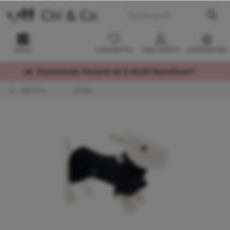
MENÜ
MERKZETTEL
MEIN KONTO
WARENKORB
Kostenloser Versand ab € 60,00 Bestellwert*
Übersicht
Kleider