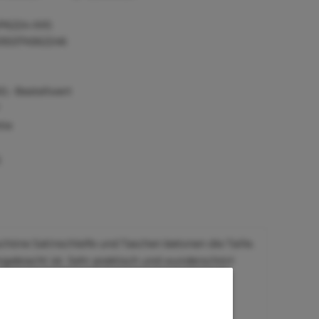
P6224-XXS
055374562246
0,- Bestellwert
tie
)
schöne Satinschleife und Taschen betonen die Taille.
gebracht ist. Sehr praktisch und wunderschön!