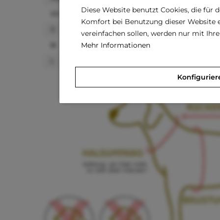
Diese Website benutzt Cookies, die für 
XS
20–25 cm
Komfort bei Benutzung dieser Website e
S
25–30 cm
vereinfachen sollen, werden nur mit Ih
Mehr Informationen
M
30–35 cm
L
35–40 cm
Konfigurier