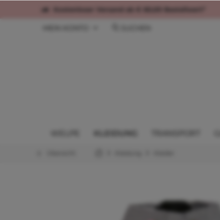
Kostenloser Versand ab € 60,00 Bestellwert*
MEIN KONTO
SUCHEN
WELPE
KLEIDUNG
TRANSPORT
G
Übersicht
Kleidung
Kleider