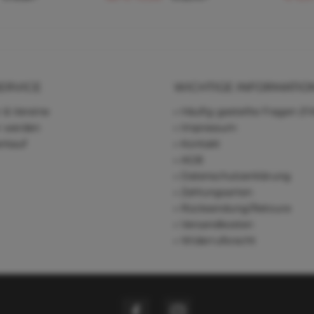
ERVICE
WICHTIGE INFORMATIO
 & Vereine
Häufig gestellte Fragen (F
r werden
Impressum
rkauf
Kontakt
AGB
Datenschutzerklärung
Zahlungsarten
Rücksendung/Retoure
Versandkosten
Widerrufsrecht