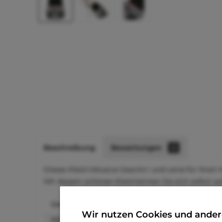
Beschreibung
Bewertungen
0
Dieses Kleid inklusive Geschirr und Leine für Ihren
Mit diesem schönen Kleid können Sie sich sofort a
Größe
Rückenlänge
Wir nutzen Cookies und ander
XXS
15–20 cm