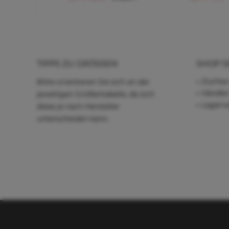
TIPPS ZU GRÖSSEN
SHOP S
Züchter
Bitte orientieren Sie sich an der
Händle
jeweiligen Größentabelle, da sich
Lagerve
diese je nach Hersteller
unterscheiden kann.