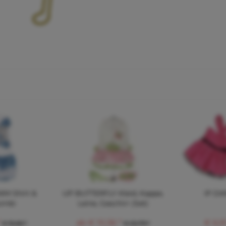
IM Shirt &
UP BUTTERFLY Kleid, Kappe,
IP DA
Kombi
Leine, Geschirr (Set)
*
ab € 10,36 *
€ 6,91
€ 15,66 *
€ 22,79 *