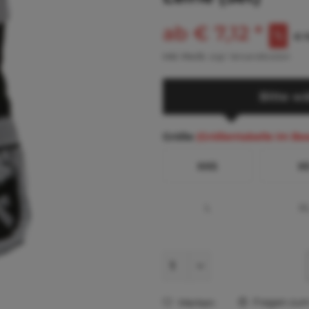
ab € 7,12 *
€ 1
inkl. MwSt.
zzgl. Versandkosten
Bitte wä
Größe
(Größentabelle im Be
XXS
X
L
X
Fragen zum 
Merken