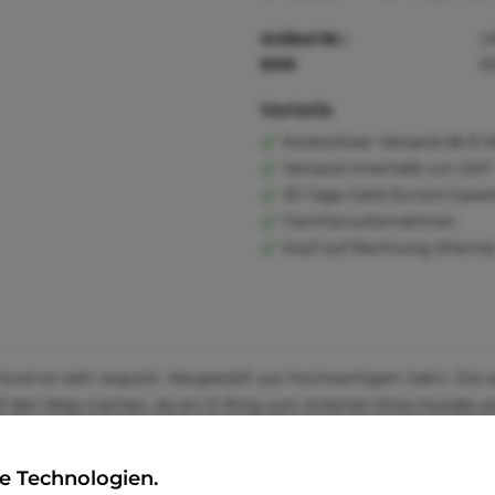
Artikel-Nr.:
U
EAN
5
Vorteile
Kostenloser Versand ab € 6
Versand innerhalb von 24h*
30 Tage Geld-Zurück-Garan
Familienunternehmen
Kauf auf Rechnung (Klarna
 Hund ist sehr exquisit. Hergestellt aus hochwertigem Satin. Die 
uf den Weg machen, da ein D-Ring zum Anleinen Ihres Hundes an
e Technologien.