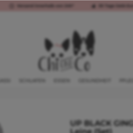
Versand innerhalb von 24h*
30 Tage Geld-Zu
ASSI
SCHLAFEN
ESSEN
GESUNDHEIT
PFLE
UP BLACK GINGE
Leine (Set)