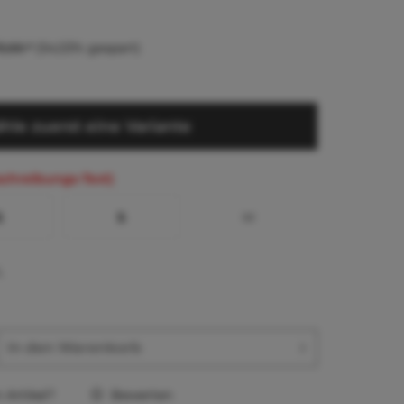
5,66 *
(54,53% gespart)
hle zuerst eine Variante
schreibungs-Text)
S
S
M
L
In den
Warenkorb
Artikel?
Bewerten