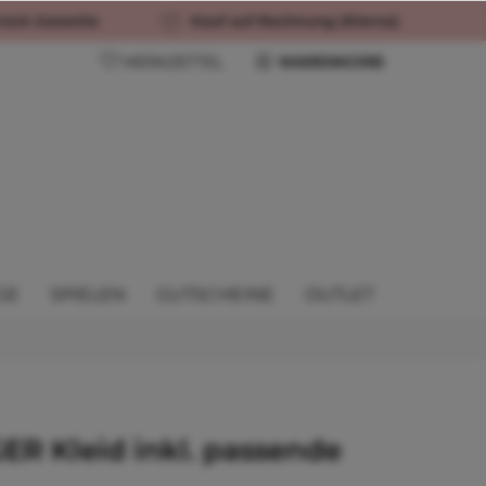
rück-Garantie
Kauf auf Rechnung (Klarna)
MERKZETTEL
WARENKORB
GE
SPIELEN
GUTSCHEINE
OUTLET
R Kleid inkl. passende