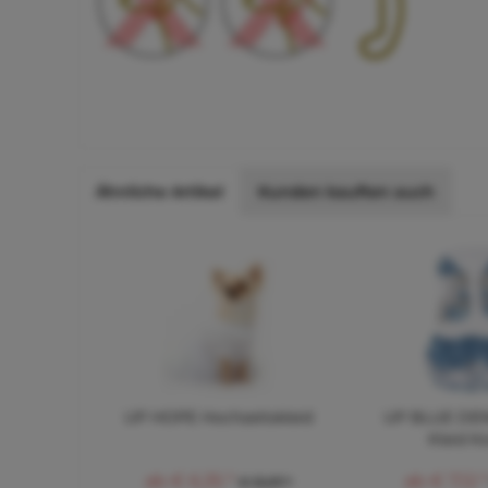
Ähnliche Artikel
Kunden kauften auch
UP HOPE Hochzeitskleid
UP BLUE DEN
Kleid 
ab € 6,35 *
ab € 7,12 
€ 13,97 *