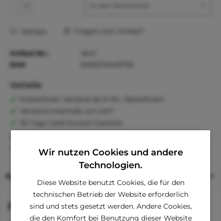
In den
Warenkorb
Fragen zum Artikel?
Merken
Artikel-Nr.:
4641
EAN
5055374549759
Vorteile
Kostenloser Versand ab € 60,- Bestellwert
Versand innerhalb von 24h*
30 Tage Geld-Zurück-Garantie
Familienunternehmen
Kauf auf Rechnung (Klarna)
Wir nutzen Cookies und andere
Technologien.
Beschreibung
Diese Website benutzt Cookies, die für den
technischen Betrieb der Website erforderlich
Funktionen
sind und stets gesetzt werden. Andere Cookies,
die den Komfort bei Benutzung dieser Website