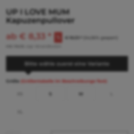
UP I LOVE MUM
Kapuzenpullover
ab € 8,33 *
€ 18,33 *
(54,56% gespart)
inkl. MwSt.
zzgl. Versandkosten
Bitte wähle zuerst eine Variante
Größe
(Größentabelle im Beschreibungs-Text)
XS
S
M
L
XL