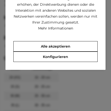
Kapuze mit Bänder
erhöhen, der Direktwerbung dienen oder die
lange Ärmel an den Vorderbeinen
Interaktion mit anderen Websites und sozialen
Netzwerken vereinfachen sollen, werden nur mit
Material
Ihrer Zustimmung gesetzt.
100 % Baumwolle
Mehr Informationen
Pflegehinweise
waschbar 30 °C
Alle akzeptieren
Konfigurieren
Größenangaben
Größe
Rückenlänge
20 (XS)
15 - 20 cm
25 (S)
20 - 25 cm
30 (M)
25 - 30 cm
35 (L)
30 - 35 cm