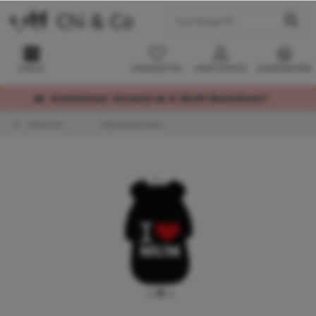
MENÜ
MERKZETTEL
MEIN KONTO
WARENKORB
Kostenloser Versand ab € 60,00 Bestellwert*
Übersicht
Kapuzenpullover