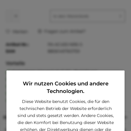
In den
Warenkorb
Fragen zum Artikel?
Merken
Artikel-Nr.:
PA-AC450-NR6-S
EAN
8806149760759
Vorteile
Kostenloser Versand ab € 60,- Bestellwert
Versand innerhalb von 24h*
Wir nutzen Cookies und andere
30 Tage Geld-Zurück-Garantie
Technologien.
Familienunternehmen
Kauf auf Rechnung (Klarna)
Diese Website benutzt Cookies, die für den
technischen Betrieb der Website erforderlich
sind und stets gesetzt werden. Andere Cookies,
Beschreibung
die den Komfort bei Benutzung dieser Website
erhöhen, der Direktwerbung dienen oder die
Mit diesem modischen Schal aus 100 % feinster Baumwolle