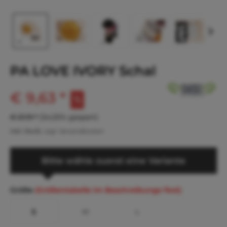
PA LOVE IVORY Schal
€ 9,63 *
€ 21,19 *
(54,55% gespart)
inkl. MwSt.
zzgl. Versandkosten
Bitte wähle zuerst eine Variante
Größe
(Größentabelle im Beschreibungs-Text)
S
M
L