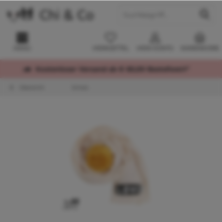
MENÜ
MERKZETTEL
MEIN KONTO
WARENKORB
Kostenloser Versand ab € 60,00 Bestellwert*
Übersicht
Schals