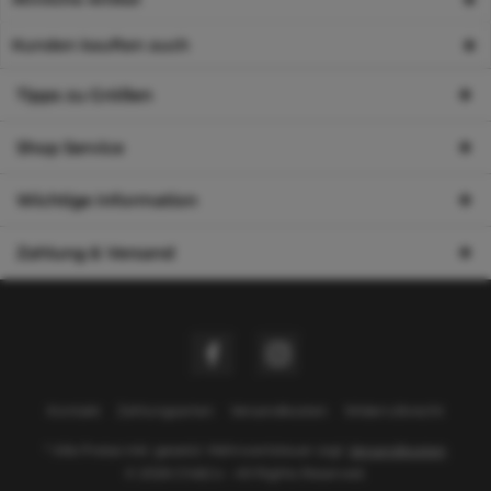
Kunden kauften auch
Tipps zu Größen
Shop Service
Wichtige Information
Zahlung & Versand
Kontakt
Zahlungsarten
Versandkosten
Widerrufsrecht
* Alle Preise inkl. gesetzl. Mehrwertsteuer zzgl.
Versandkosten
© 2026 Chi&Co - All Rights Reserved.