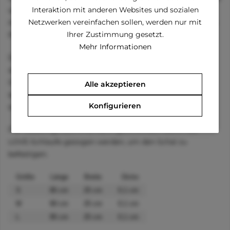
Interaktion mit anderen Websites und sozialen
wird Ihr kleiner Liebling diesen Winter garantiert der
Netzwerken vereinfachen sollen, werden nur mit
Hingucker bei täglichen Spaziergängen durch verschneite
Ihrer Zustimmung gesetzt.
Parks und Straßen!
Mehr Informationen
Der Schal aus feinster Baumwolle besitzt einen
aufgenähten, flauschigen Bommel, der das winterliche
Outfit perfekt ergänzt und zudem noch wohlige Wärme
Alle akzeptieren
spendet. Der Schal kratzt nicht und besticht durch seine
Konfigurieren
sorgfältige Verarbeitung!
Der flauschige Bommel kann ganz einfach durch die
LOVE-Schlaufe gezogen werden, um den Schal zu
befestigen.
Größe
Länge
Breite
Dicke
S
85 cm
25 cm
0,1 cm
M
90 cm
25 cm
0,1 cm
L
95 cm
25 cm
0,1 cm