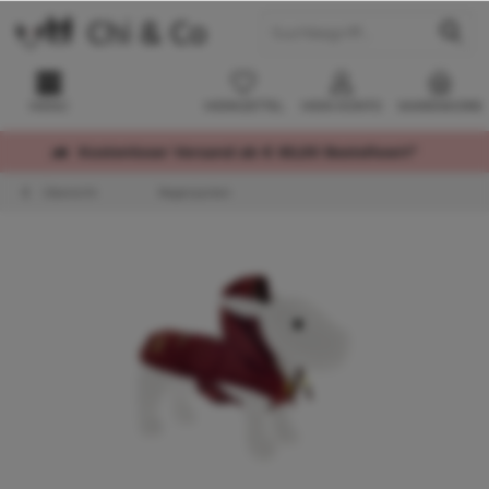
MENÜ
MERKZETTEL
MEIN KONTO
WARENKORB
Kostenloser Versand ab € 60,00 Bestellwert*
Übersicht
Regenjacken