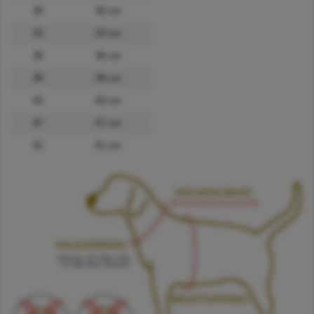
30
30 cm
33
33 cm
36
36 cm
39
39 cm
43
43 cm
47
47 cm
51
51 cm