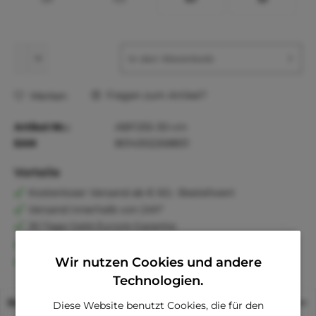
In den
Warenkorb
Fragen zum Artikel?
Merken
Artikel-Nr.:
ABF255-30-vin
EAN
8014302268831
Vorteile
Kostenloser Versand ab € 60,- Bestellwert
Versand innerhalb von 24h*
30 Tage Geld-Zurück-Garantie
Familienunternehmen
Kauf auf Rechnung (Klarna)
Wir nutzen Cookies und andere
Technologien.
Beschreibung
Diese Website benutzt Cookies, die für den