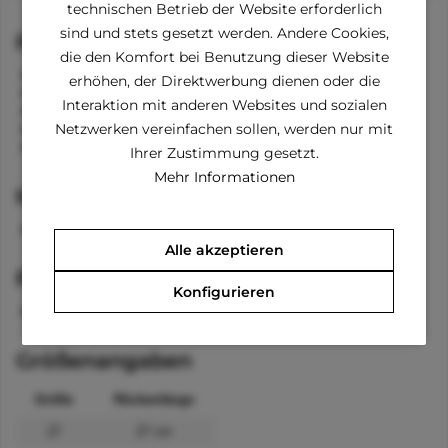
technischen Betrieb der Website erforderlich
sind und stets gesetzt werden. Andere Cookies,
Funktionen
die den Komfort bei Benutzung dieser Website
verstellbarer Bauchgurt
erhöhen, der Direktwerbung dienen oder die
Bänder für die Beine
Interaktion mit anderen Websites und sozialen
Öffnung zum Anleinen
Jacke kann zu einer Tasche umgestülpt werden
Netzwerken vereinfachen sollen, werden nur mit
Reißverschluss am Rücken und am Hals
Ihrer Zustimmung gesetzt.
Mehr Informationen
Material
100 % Polyester
Alle akzeptieren
Pflegehinweise
Konfigurieren
waschbar bei 40 °C
Größenangaben
Größe
Rückenlänge
27
27 cm