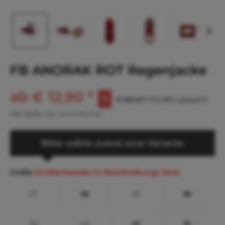
FB ANORAK ROT Regenjacke
ab € 12,90 *
€ 28,40 *
(54,58% gespart)
inkl. MwSt.
zzgl. Versandkosten
Bitte wähle zuerst eine Variante
Größe
(Größentabelle im Beschreibungs-Text)
27
30
33
36
39
43
47
51