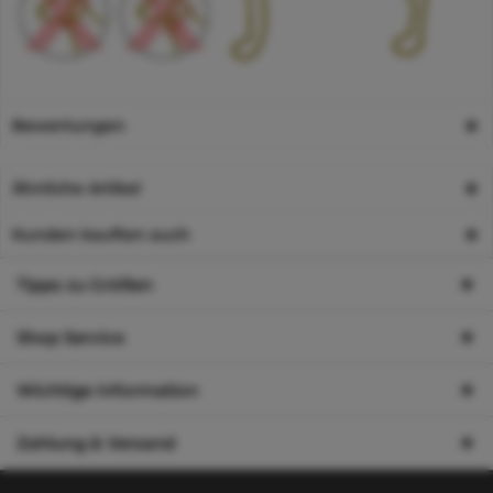
Bewertungen
Ähnliche Artikel
Kunden kauften auch
Tipps zu Größen
Shop Service
Wichtige Information
Zahlung & Versand