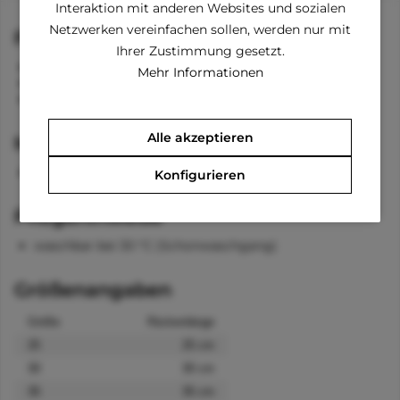
Interaktion mit anderen Websites und sozialen
Netzwerken vereinfachen sollen, werden nur mit
Funktionen
Ihrer Zustimmung gesetzt.
stylischer Kragen
Mehr Informationen
Kletterverschluss am Bauch/Hals zum Verschließen
Bänder für die Hinterbeine und das Schwänzchen
Alle akzeptieren
Material
100 % Polyester
Konfigurieren
Pflegehinweise
waschbar bei 30 °C (Schonwaschgang)
Größenangaben
Größe
Rückenlänge
25
25 cm
30
30 cm
35
35 cm