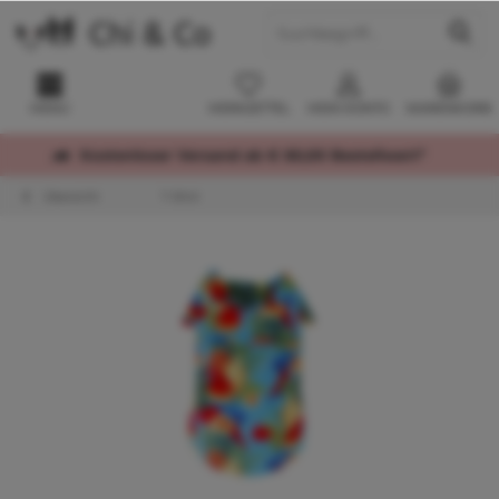
MENÜ
MERKZETTEL
MEIN KONTO
WARENKORB
Kostenloser Versand ab € 60,00 Bestellwert*
Übersicht
T-Shirt