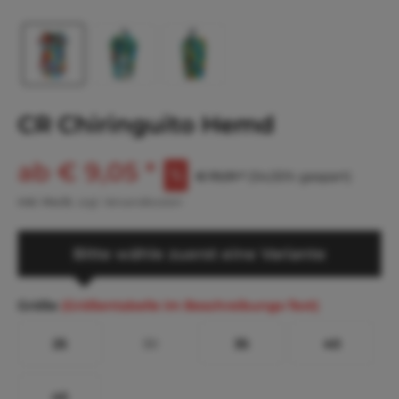
CR Chiringuito Hemd
ab € 9,05 *
€ 19,91 *
(54,55% gespart)
inkl. MwSt.
zzgl. Versandkosten
Bitte wähle zuerst eine Variante
Größe
(Größentabelle im Beschreibungs-Text)
25
30
35
40
45