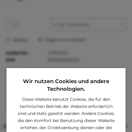
In den
Warenkorb
Fragen zum Artikel?
Merken
Artikel-Nr.:
C7374223
EAN
8023222232235
Vorteile
Kostenloser Versand ab € 60,- Bestellwert
Wir nutzen Cookies und andere
Versand innerhalb von 24h*
Technologien.
30 Tage Geld-Zurück-Garantie
Diese Website benutzt Cookies, die für den
Familienunternehmen
technischen Betrieb der Website erforderlich
Kauf auf Rechnung (Klarna)
sind und stets gesetzt werden. Andere Cookies,
die den Komfort bei Benutzung dieser Website
Beschreibung
erhöhen, der Direktwerbung dienen oder die