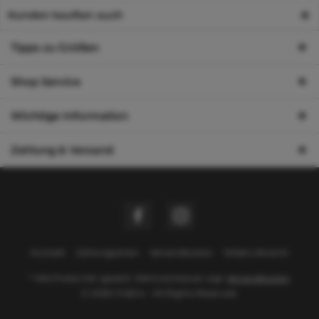
Kunden kauften auch
Tipps zu Größen
Shop Service
Wichtige Information
Zahlung & Versand
Kontakt
Zahlungsarten
Versandkosten
Widerrufsrecht
* Alle Preise inkl. gesetzl. Mehrwertsteuer zzgl.
Versandkosten
© 2026 Chi&Co - All Rights Reserved.