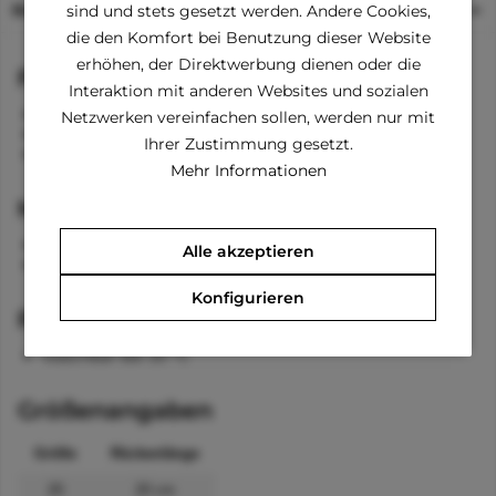
Beschreibung
sind und stets gesetzt werden. Andere Cookies,
die den Komfort bei Benutzung dieser Website
erhöhen, der Direktwerbung dienen oder die
Funktionen
Interaktion mit anderen Websites und sozialen
weich
Netzwerken vereinfachen sollen, werden nur mit
bequem
Ihrer Zustimmung gesetzt.
kurze Ärmel
Mehr Informationen
Material
95% Cotone
Alle akzeptieren
5% Spandex
Konfigurieren
Pflegehinweise
waschbar bei 30 °C
Größenangaben
Größe
Rückenlänge
20
20 cm