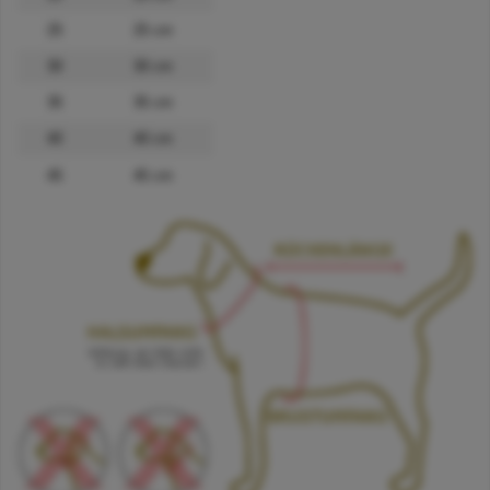
25
25 cm
30
30 cm
35
35 cm
40
40 cm
45
45 cm