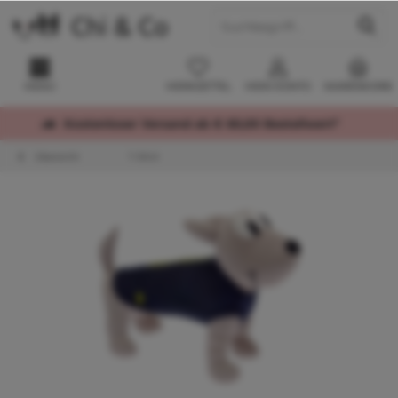
MENÜ
MERKZETTEL
MEIN KONTO
WARENKORB
Kostenloser Versand ab € 60,00 Bestellwert*
Übersicht
T-Shirt