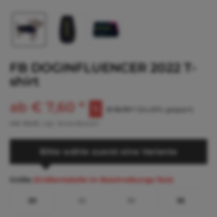
FB DOGINFLUENCER 2022 T-
shirt
ab € 7,60 *
€ 16,70 *
(54,49% gespart)
inkl. MwSt.
zzgl. Versandkosten
Bitte wähle zuerst eine Variante
Größe
(Größentabelle im Beschreibungs-Text)
20
25
30
35