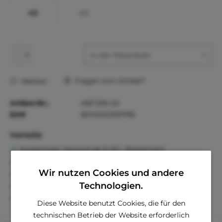
40
45
In den
Warenkorb
Fragen zum Artikel?
Merken
Artikel-Nr.:
ABF290-20
EAN
8014302299798
Vorteile
Kostenloser Versand ab € 60,- Bestellwert
Versand innerhalb von 24h*
Wir nutzen Cookies und andere
30 Tage Geld-Zurück-Garantie
Familienunternehmen
Technologien.
Kauf auf Rechnung (Klarna)
Diese Website benutzt Cookies, die für den
technischen Betrieb der Website erforderlich