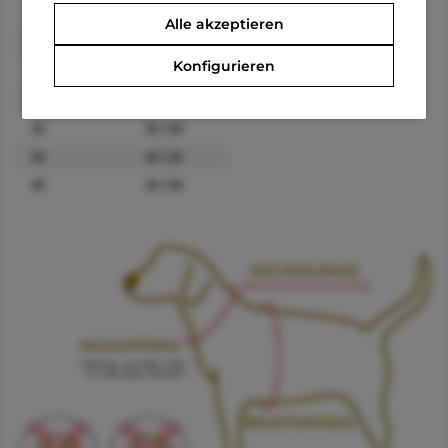
Größe
Rückenlänge
Alle akzeptieren
20
20 CM
Konfigurieren
25
25 CM
30
30 CM
35
35 CM
40
40 CM
45
45 CM