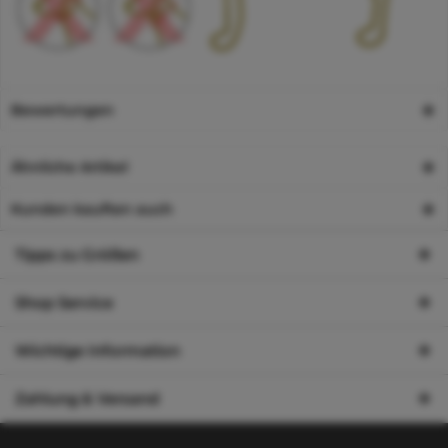
Bewertungen
Ähnliche Artikel
Kunden kauften auch
Tipps zu Größen
Shop Service
Wichtige Information
Zahlung & Versand