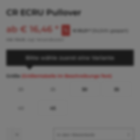
CR ECRU Pullover
ab € 16,46 *
€ 36,21 *
(54,54% gespart)
inkl. MwSt.
zzgl. Versandkosten
Bitte wähle zuerst eine Variante
Größe
(Größentabelle im Beschreibungs-Text)
20
25
30
35
40
45
In den
Warenkorb