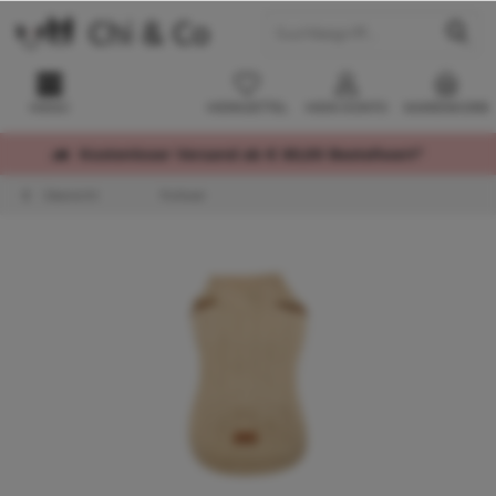
MENÜ
MERKZETTEL
MEIN KONTO
WARENKORB
Kostenloser Versand ab € 60,00 Bestellwert*
Übersicht
Pullover