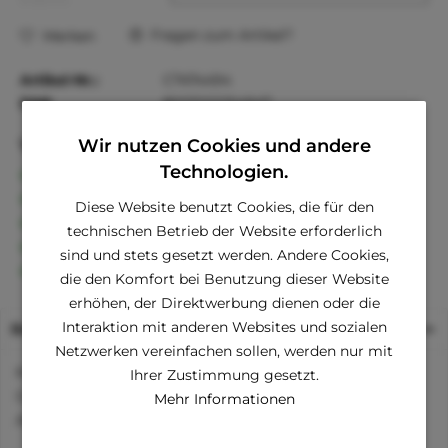
Fragen zum Artikel?
Merken
Artikel-Nr.:
C7474494
EAN
8023222254947
Vorteile
Wir nutzen Cookies und andere
Technologien.
Kostenloser Versand ab € 60,- Bestellwert
Versand innerhalb von 24h*
Diese Website benutzt Cookies, die für den
30 Tage Geld-Zurück-Garantie
technischen Betrieb der Website erforderlich
Familienunternehmen
sind und stets gesetzt werden. Andere Cookies,
Kauf auf Rechnung (Klarna)
die den Komfort bei Benutzung dieser Website
erhöhen, der Direktwerbung dienen oder die
Interaktion mit anderen Websites und sozialen
Beschreibung
Netzwerken vereinfachen sollen, werden nur mit
Kuscheliger Strickpllover. Elastisches Bauchteil.
Ihrer Zustimmung gesetzt.
Gummibänder für die Beine. Loch am Rücken zum
Mehr Informationen
Anleinen.