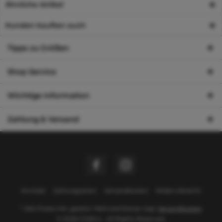
Ähnliche Artikel
Kunden kauften auch
Tipps zu Größen
Shop Service
Wichtige Information
Zahlung & Versand
Kontakt
Zahlungsarten
Versandkosten
Widerrufsrecht
* Alle Preise inkl. gesetzl. Mehrwertsteuer zzgl.
Versandkosten
© 2026 Chi&Co - All Rights Reserved.