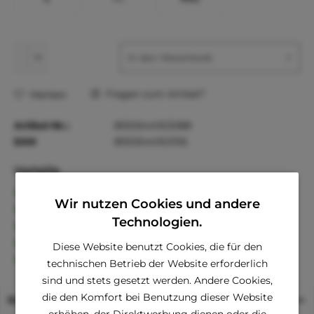
In den
Warenkorb
Fragen zum Artikel?
Merken
Artikel-Nr.:
8592644163088
EAN
8592644163156
Vorteile
Kostenloser Versand ab € 60,- Bestellwert
Wir nutzen Cookies und andere
Versand innerhalb von 24h*
Technologien.
30 Tage Geld-Zurück-Garantie
Familienunternehmen
Diese Website benutzt Cookies, die für den
Kauf auf Rechnung (Klarna)
technischen Betrieb der Website erforderlich
sind und stets gesetzt werden. Andere Cookies,
die den Komfort bei Benutzung dieser Website
Beschreibung