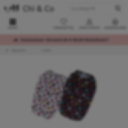
MENÜ
MERKZETTEL
MEIN KONTO
WARENKORB
Kostenloser Versand ab € 60,00 Bestellwert*
Übersicht
T-Shirt