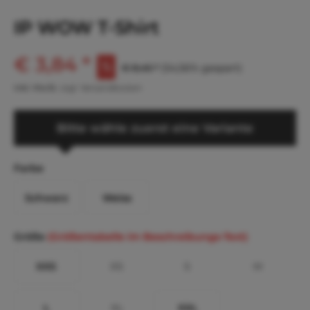
IP WOW T-Shirt
€ 3,84 *
€ 8,45 *
(54,56% gespart)
inkl. MwSt.
zzgl. Versandkosten
Bitte wähle zuerst eine Variante
Farbe
Schwarz
Weiss
Größe
(Größentabelle im Beschreibungs-Text)
XXS
XS
S
M
L
XL
XXL