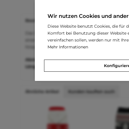
Wir nutzen Cookies und ander
Beschreibung
Bewertungen
0
Diese Website benutzt Cookies, die für 
Komfort bei Benutzung dieser Website e
Das Designed by Lotte Weihnachtsspielzeug für Hu
vereinfachen sollen, werden nur mit Ih
einen gestickten "Merry Christmas" Schriftzug. Das
Mehr Informationen
hinaus passt es perfekt zu den Nalino Hundekissen.
Abmessungen:
Konfigurier
Länge:
28 cm
Ähnliche Artikel
Kunden kauften auch