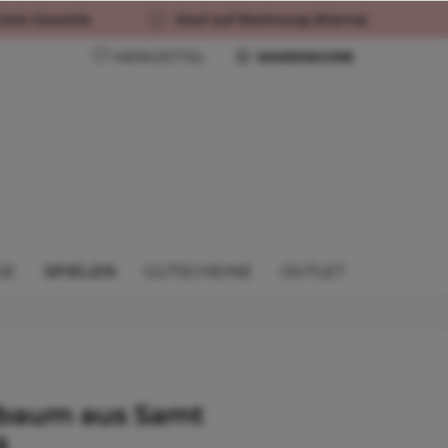
rück-Garantie
Kauf auf Rechnung (Klarna)
MERKZETTEL
WARENKORB
GE
SPIELEN
GUTSCHEINE
OUTLET
baum aus Samt
g