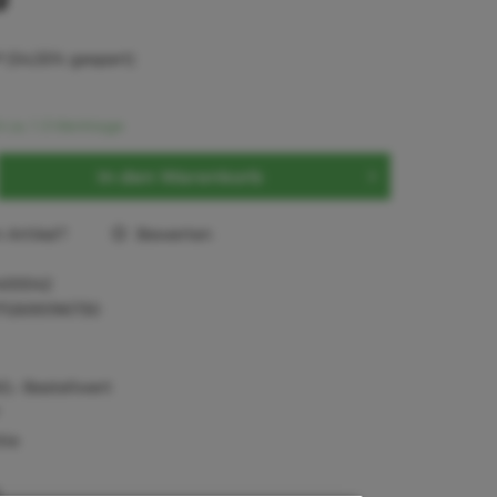
*
(54,55% gespart)
t ca. 1-3 Werktage
In den
Warenkorb
Artikel?
Bewerten
400042
712695196730
0,- Bestellwert
tie
)