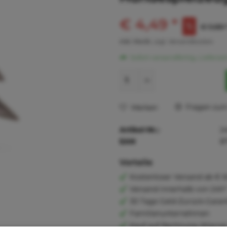
€ 4,49 *
€ 9,88 
inkl. MwSt.
zzgl. Versandkosten
Sofort versandfertig, Lieferzei
Fragen zum 
Merken
Artikel-Nr.:
2
EAN
8
Vorteile
Kostenloser Versand ab € 6
Versand innerhalb von 24h*
30 Tage Geld-Zurück-Garan
Familienunternehmen
Kauf auf Rechnung (Klarna