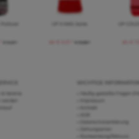
Pullover
UP X-MAS Jacke
UP COLD
*
ab € 6,31 *
ab € 7,
€ 14,61 *
€ 13,88 *
ERVICE
WICHTIGE INFORMATIO
 & Vereine
Häufig gestellte Fragen (F
r werden
Impressum
rkauf
Kontakt
AGB
Datenschutzerklärung
Zahlungsarten
Rücksendung/Retoure