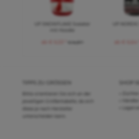
UP SNOWFLAKE Sweater
UP NORDIC 
mit Hoodie
ab € 6,53 *
ab € 6,64 
€ 14,37 *
TIPPS ZU GRÖSSEN
SHOP S
Züchter
Bitte orientieren Sie sich an der
Händle
jeweiligen Größentabelle, da sich
Lagerve
diese je nach Hersteller
unterscheiden kann.