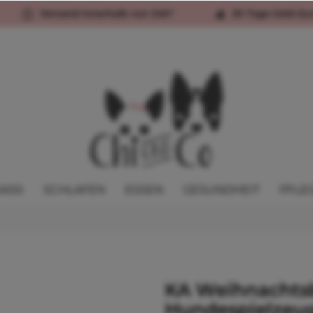
Versand innerhalb von 24h*
30 Tage Geld-Zu
ASSI
SCHLAFEN
ESSEN
GESUNDHEIT
PFLE
KA Weihnachts
Hundespielzeu