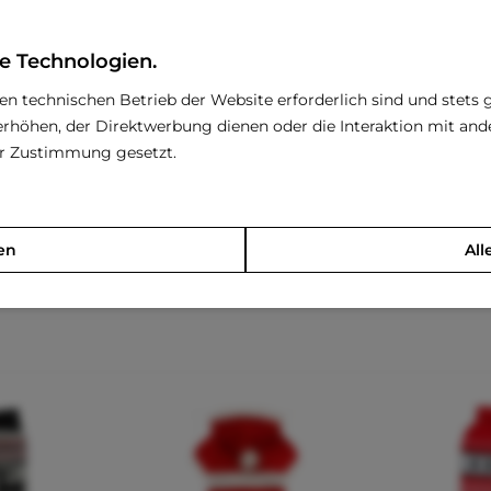
e Technologien.
den technischen Betrieb der Website erforderlich sind und stets 
rhöhen, der Direktwerbung dienen oder die Interaktion mit an
nde ist ein hübsches Spielzeug in Form eines Weihnachtsbaums.
rer Zustimmung gesetzt.
 Spielzeug bietet ein schönes Detail im Haus und ist das ideale
en
All