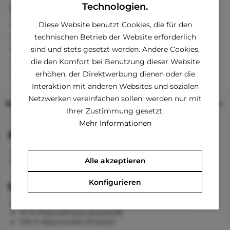
Technologien.
Vorteile
Kostenloser Versand ab € 60,- Bestellwert
Diese Website benutzt Cookies, die für den
Versand innerhalb von 24h*
technischen Betrieb der Website erforderlich
30 Tage Geld-Zurück-Garantie
sind und stets gesetzt werden. Andere Cookies,
Familienunternehmen
die den Komfort bei Benutzung dieser Website
Kauf auf Rechnung (Klarna)
erhöhen, der Direktwerbung dienen oder die
Interaktion mit anderen Websites und sozialen
Netzwerken vereinfachen sollen, werden nur mit
Beschreibung
Ihrer Zustimmung gesetzt.
Mehr Informationen
Funktionen
Sicherheitsleine innen
Alle akzeptieren
Verstaumöglichkeit
Konfigurieren
Material
90 %Thermoplastisches Polyurethan (Kunstoff)
10 % Polyurethane (Kunstoff)
100 % Baumwolle (Polster)