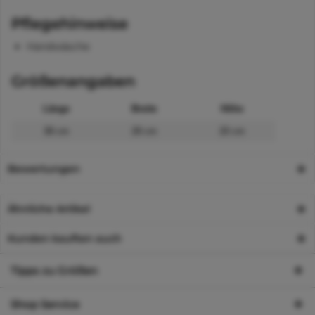
Pflegehinweise
Handwäsche
Größenangaben
Länge
Breite
Höhe
38 cm
28 cm
20 cm
Bewertungen
Ähnliche Artikel
Kunden kauften auch
Tipps zu Größen
Shop Service