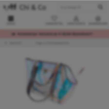
MENÜ
MERKZETTEL
MEIN KONTO
WARENKORB
Kostenloser Versand ab € 60,00 Bestellwert*
Übersicht
Trage- & Umhängetaschen