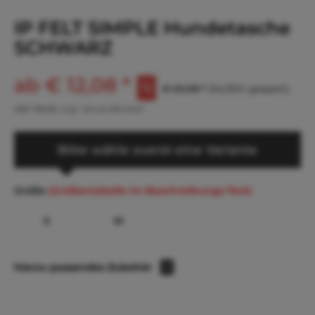
IP FELT SIMPLE Hundetasche
SCHWARZ
ab € 12,08 *
€ 26,58 *
(54,55% gespart)
inkl. MwSt.
zzgl. Versandkosten
Bitte wähle zuerst eine Variante
Größe
(Größentabelle im Beschreibungs-Text)
S
M
hierzu passendes Zubehör
1