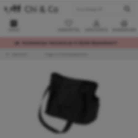
MENÜ
MERKZETTEL
MEIN KONTO
WARENKORB
Kostenloser Versand ab € 60,00 Bestellwert*
Übersicht
Trage- & Umhängetaschen