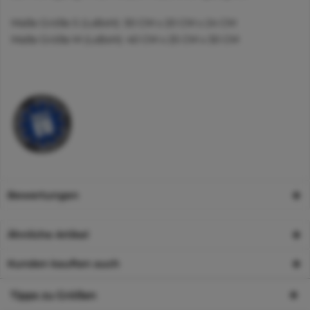
Maße Größe S (LxBxH): 30 CM x 20 CM x 24 CM
Maße Größe M (LxBxH): 40 CM x 25 CM x 30 CM
Bewertungen
Ähnliche Artikel
Kunden kauften auch
Tipps zu Größen