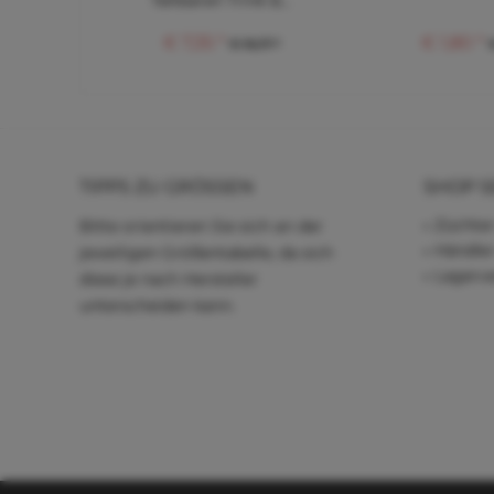
faltbaren Trink &...
€ 7,35 *
€ 1,80 *
€ 16,17 *
TIPPS ZU GRÖSSEN
SHOP S
Züchter
Bitte orientieren Sie sich an der
Händle
jeweiligen Größentabelle, da sich
Lagerve
diese je nach Hersteller
unterscheiden kann.