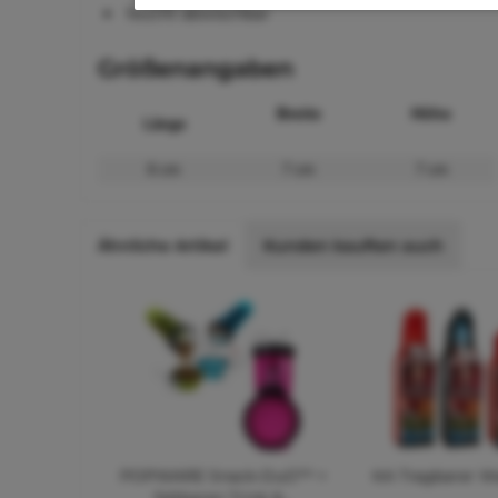
feucht abwischbar
Größenangaben
Breite
Höhe
Länge
6 cm
7 cm
7 cm
Ähnliche Artikel
Kunden kauften auch
POPWARE Snack-DuO™ +
KA Tragbarer W