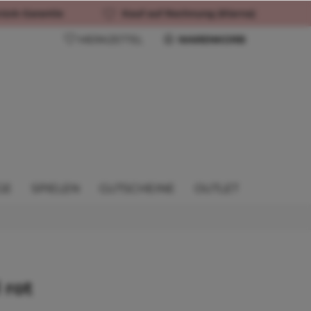
rück-Garantie
Kauf auf Rechnung (Klarna)
MERKZETTEL
WARENKORB
GE
SPIELEN
GUTSCHEINE
OUTLET
 rot