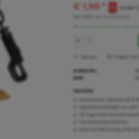
€ 1,98 *
€ 4,36 *
inkl. MwSt.
zzgl. Versandkosten
Sofort versandfertig, Lieferzei
Fragen zum 
Merken
Artikel-Nr.:
3
EAN
4
Vorteile
Kostenloser Versand ab € 6
Versand innerhalb von 24h*
30 Tage Geld-Zurück-Garan
Familienunternehmen
Kauf auf Rechnung (Klarna