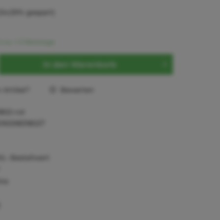
(54,59% gespart)
t ca. 1-3 Werktage
In den
Warenkorb
Artikel?
Bewerten
1802-rot
016598318027
0,- Bestellwert
tie
)