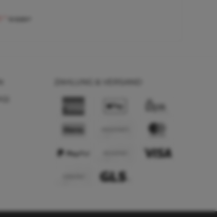
9 *
€ 3,50 *
N
ZAHLUNG & VERSAND
AQ)