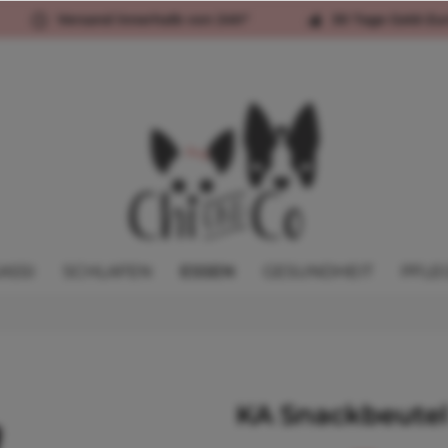
Versand innerhalb von 24h*
30 Tage Geld-Zu
ASSI
SCHLAFEN
ESSEN
GESUNDHEIT
PFLE
KA Snackbeutel