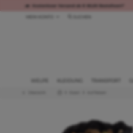
Kostenloser Versand ab € 60,00 Bestellwert*
MEIN KONTO
SUCHEN
WELPE
KLEIDUNG
TRANSPORT
G
Übersicht
Essen
Auf Reisen