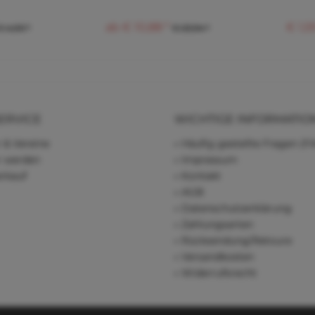
ab € 10,88 *
€ 1,5
€ 4,00 *
€ 23,94 *
ERVICE
WICHTIGE INFORMATIO
 & Vereine
Häufig gestellte Fragen (F
r werden
Impressum
rkauf
Kontakt
AGB
Datenschutzerklärung
Zahlungsarten
Rücksendung/Retoure
Versandkosten
Widerrufsrecht