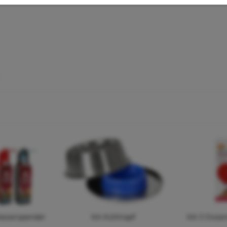
asserspender
KA Kühlnapf
KA 3 Dosen