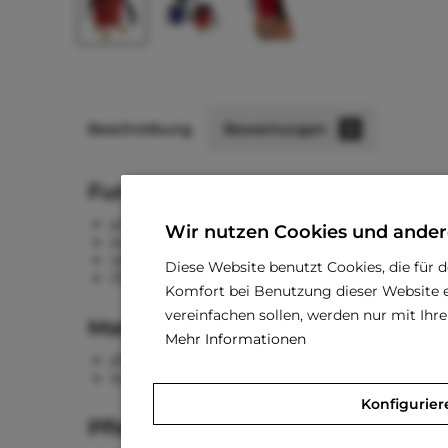
Beschreibung
Bewertungen
0
Funktionen
praktischer Beutel für Snacks
Wir nutzen Cookies und ander
einfache Befestigung an Kleidung mit Karabine
ideal für unterwegs
Diese Website benutzt Cookies, die für 
Öffnung lässt sich mit einem durchgezogenen 
Komfort bei Benutzung dieser Website e
vereinfachen sollen, werden nur mit Ih
Material
Mehr Informationen
pflegeleichtes Nylon
leicht zu reinigen
Konfigurier
Pflegehinweise