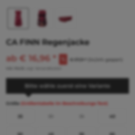
CA FINN Regenjacke
ab € 16,96 *
€ 37,31 *
(54,54% gespart)
inkl. MwSt.
zzgl. Versandkosten
Bitte wähle zuerst eine Variante
Größe
(Größentabelle im Beschreibungs-Text)
25
30
35
40
50
45
55
65