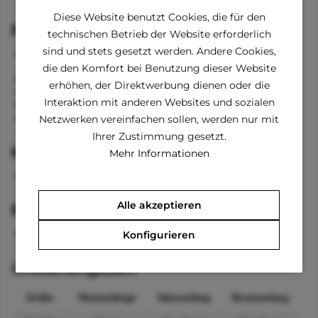
Diese Website benutzt Cookies, die für den
Funktionen
technischen Betrieb der Website erforderlich
sind und stets gesetzt werden. Andere Cookies,
Allwetter-Jacke mit Fleece-Futter und integriertem
Geschirr
die den Komfort bei Benutzung dieser Website
wasser- und winddicht
erhöhen, der Direktwerbung dienen oder die
atmungsaktiv und wärmend
Interaktion mit anderen Websites und sozialen
D-Ring zum Anleinen
mehr Sicherheit dank Reflektionsstreifen
Netzwerken vereinfachen sollen, werden nur mit
Ihrer Zustimmung gesetzt.
Material
Mehr Informationen
100 % Polyester
Alle akzeptieren
Pflegehinweise
waschbar bei 40° (Schongang)
Konfigurieren
Größenangaben
Größe
Rückenlänge
Halsumfang
Brustumfang