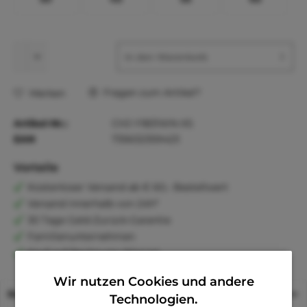
In den
Warenkorb
Fragen zum Artikel?
Merken
Artikel-Nr.:
CHJ-Y1831WN-XS
EAN
735632359423
Vorteile
Kostenloser Versand ab € 60,- Bestellwert
Versand innerhalb von 24h*
30 Tage Geld-Zurück-Garantie
Familienunternehmen
Kauf auf Rechnung (Klarna)
Wir nutzen Cookies und andere
Beschreibung
Technologien.