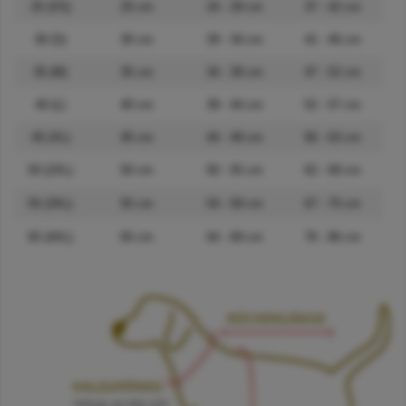
25 (XS)
25 cm
24 - 29 cm
37 - 42 cm
30 (S)
30 cm
29 - 34 cm
41 - 46 cm
35 (M)
35 cm
34 - 39 cm
47 - 52 cm
40 (L)
40 cm
39 - 44 cm
52 - 57 cm
45 (XL)
45 cm
44 - 49 cm
56 - 63 cm
50 (2XL)
50 cm
50 - 55 cm
62 - 69 cm
55 (3XL)
55 cm
54 - 59 cm
67 - 75 cm
65 (4XL)
65 cm
64 - 69 cm
76 - 86 cm