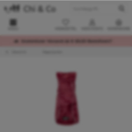
MENÜ
MERKZETTEL
MEIN KONTO
WARENKORB
Kostenloser Versand ab € 60,00 Bestellwert*
Übersicht
Regenjacken