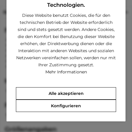
Technologien.
Beschreibung
Diese Website benutzt Cookies, die für den
technischen Betrieb der Website erforderlich
Funktionen
sind und stets gesetzt werden. Andere Cookies,
die den Komfort bei Benutzung dieser Website
abnehmbare Kapuze mit Reißverschluss
erhöhen, der Direktwerbung dienen oder die
entnehmbare Bänder in der Kapuze
Kragen
Interaktion mit anderen Websites und sozialen
Klettverschluss am Bauch und Hals
Netzwerken vereinfachen sollen, werden nur mit
Bänder für die Beine
Ihrer Zustimmung gesetzt.
Öffnung zum Anleinen
Mehr Informationen
Material
100 % Chinlon
Alle akzeptieren
Pflegehinweise
Konfigurieren
waschbar bei 40 °C
Größenangaben