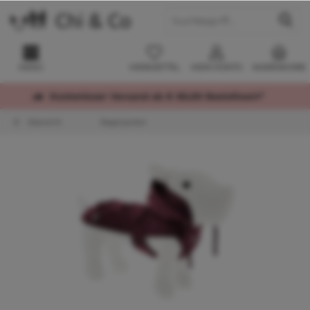
MENÜ
MERKZETTEL
MEIN KONTO
WARENKORB
Kostenloser Versand ab € 60,00 Bestellwert*
Übersicht
Regenjacken