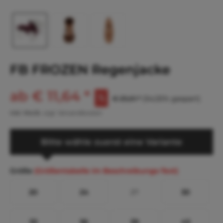
FB FROZEN Regenjacke
ab € 11,64 *
€ 25,61 *
(54,55% gespart)
inkl. MwSt.
zzgl. Versandkosten
Bitte wähle zuerst eine Variante
Größe
(Größentabelle im Beschreibungs-Text)
20
24
27
30
33
36
39
43