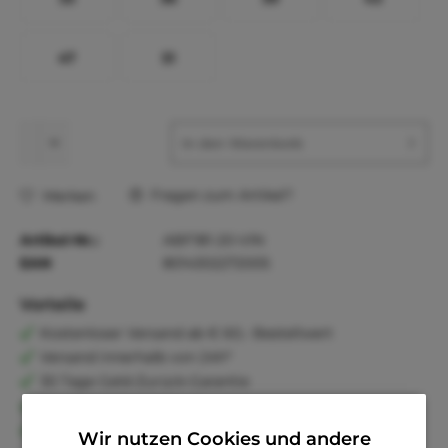
47
51
In den
Warenkorb
Fragen zum Artikel?
Merken
Artikel-Nr.:
ABF181-20-VIN
EAN
8014302272005
Vorteile
Kostenloser Versand ab € 60,- Bestellwert
Versand innerhalb von 24h*
30 Tage Geld-Zurück-Garantie
Familienunternehmen
Kauf auf Rechnung (Klarna)
Wir nutzen Cookies und andere