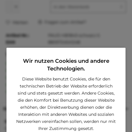
In den
Warenkorb
Fragen zum Artikel?
Merken
Artikel-Nr.:
PAUD-HB1843-schwarz-S
EAN
8809724541248
Vorteile
Wir nutzen Cookies und andere
Kostenloser Versand ab € 60,- Bestellwert
Technologien.
Versand innerhalb von 24h*
30 Tage Geld-Zurück-Garantie
Diese Website benutzt Cookies, die für den
Familienunternehmen
technischen Betrieb der Website erforderlich
Kauf auf Rechnung (Klarna)
sind und stets gesetzt werden. Andere Cookies,
die den Komfort bei Benutzung dieser Website
erhöhen, der Direktwerbung dienen oder die
Beschreibung
Interaktion mit anderen Websites und sozialen
Material:
Netzwerken vereinfachen sollen, werden nur mit
Geschirr: 96 % Polyester, 4 % Span
Ihrer Zustimmung gesetzt.